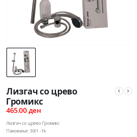
Лизгач со црево
Громикс
465.00
ден
Лизгач со црево Громикс
Паковање: 30/1 -1k