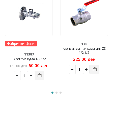
НЕМА НА ЗАЛИ
170
371
Клепсан вентил кугла син ZZ
Клепсан вентил р
1/2-1/2
пропушени 3/4-3
225.00
ден
285.00
ден
/2-1/2
inal
Current
00
ден
e
price
is:
00 ден.
60.00 ден.