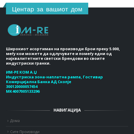
Центар за вашиот дом
Широкиот асортиман на производи брои преку 5.000,
меѓу кои можете да одлучувате и помеѓу едни од
најквалитетните светски брендови во своите
индустриски гранки.
ИМ-РЕ КОМ А.Џ
Индустриска зона-наплатна рампа, Гостивар
Комерцијална Банка АД Скопје
300120000057454
МК4007005133296
НАВИГАЦИЈА
Дома
Сите Производи