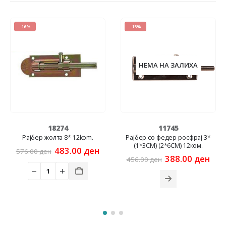
-16%
-15%
НЕМА НА ЗАЛИХА
18274
11745
Рајбер жолта 8* 12kom.
Рајбер со федер росфрај 3*
(1*3CM) (2*6CM) 12ком.
Original
Current
483.00
ден
576.00
ден
price
price
Original
Cur
388.00
ден
456.00
ден
was:
is:
price
pric
576.00 ден.
483.00 ден.
was:
is:
456.00 ден.
388