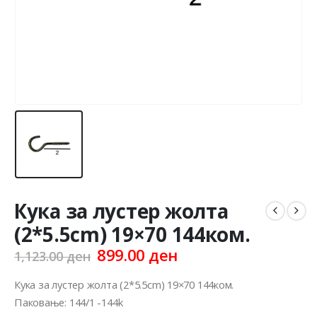
Кука за лустер жолта
(2*5.5cm) 19×70 144ком.
Original
Current
899.00
ден
1,123.00
ден
price
price
was:
is:
Кука за лустер жолта (2*5.5cm) 19×70 144ком.
1,123.00 ден.
899.00 ден.
Паковање: 144/1 -144k