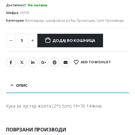
Достапност:
На залиха
Шифра:
00105
Категории
Железарија, шрафовска роба
,
Промоции
,
Сите Производи
ДОДАЈ ВО КОШНИЦА
ADD TO WISHLIST
ОПИС
Кука за лустер жолта (2*5.5cm) 19×70 144ком.
ПОВРЗАНИ ПРОИЗВОДИ