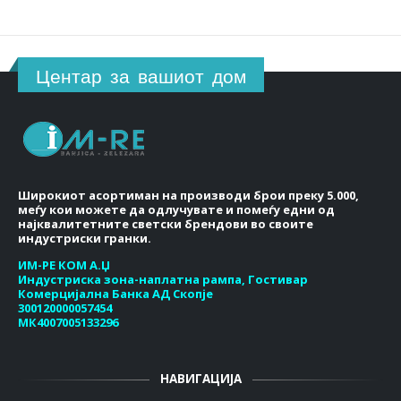
Центар за вашиот дом
Широкиот асортиман на производи брои преку 5.000,
меѓу кои можете да одлучувате и помеѓу едни од
најквалитетните светски брендови во своите
индустриски гранки.
ИМ-РЕ КОМ А.Џ
Индустриска зона-наплатна рампа, Гостивар
Комерцијална Банка АД Скопје
300120000057454
МК4007005133296
НАВИГАЦИЈА