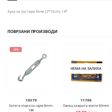
Кука за лустери бели (2*10cm) 14*
ПОВРЗАНИ ПРОИЗВОДИ
-20%
НЕМА НА ЗАЛИХА
18378
11786
Затега спојка за сајла 8mm-
Ланец за врата жолти 80mm
18K