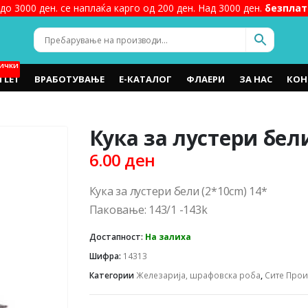
до 3000 ден. се наплаќа карго од 200 ден. Над 3000 ден.
безплат
ИЧКИ
TLET
ВРАБОТУВАЊЕ
Е-КАТАЛОГ
ФЛАЕРИ
ЗА НАС
КОН
Кука за лустери бели
6.00
ден
Кука за лустери бели (2*10cm) 14*
Паковање: 143/1 -143k
Достапност:
На залиха
Шифра:
14313
Категории
Железарија, шрафовска роба
,
Сите Про