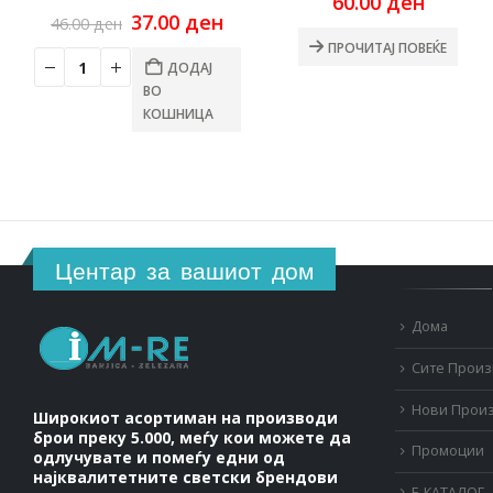
60.00
ден
Original
Current
37.00
ден
46.00
ден
price
price
ПРОЧИТАЈ ПОВЕЌЕ
was:
is:
ДОДАЈ
46.00 ден.
37.00 ден.
ВО
КОШНИЦА
Центар за вашиот дом
Дома
Сите Прои
Нови Прои
Широкиот асортиман на производи
брои преку 5.000, меѓу кои можете да
Промоции
одлучувате и помеѓу едни од
најквалитетните светски брендови
Е-КАТАЛОГ