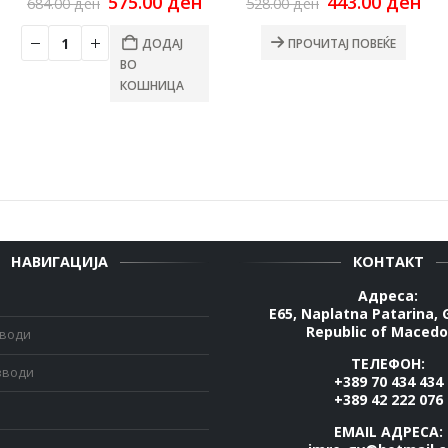
Original
Current
Original
Cu
575.00
ден
443.00
ден
684.00
ден
528.00
ден
price
price
price
pri
was:
is:
was:
is:
ДОДАЈ
ПРОЧИТАЈ ПОВЕЌЕ
684.00 ден.
575.00 ден.
528.00 ден.
443
ВО
КОШНИЦА
НАВИГАЦИЈА
КОНТАКТ
Адреса:
E65, Naplatna Patarina, 
Republic of Macedo
зводи
ТЕЛЕФОН:
зводи
+389 70 434 434
+389 42 222 076
EMAIL АДРЕСА: