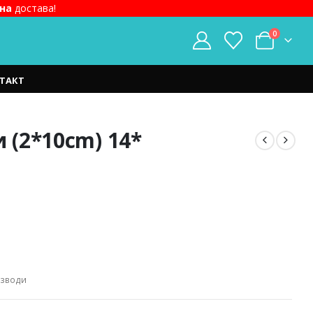
на
достава!
0
ТАКТ
 (2*10cm) 14*
изводи