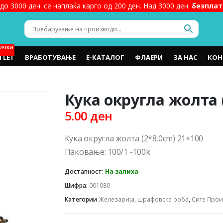
до 3000 ден. се наплаќа карго од 200 ден. Над 3000 ден.
безплат
ИЧКИ
TLET
ВРАБОТУВАЊЕ
Е-КАТАЛОГ
ФЛАЕРИ
ЗА НАС
КОН
Кука округла жолта 
5.00
ден
Кука округла жолта (2*8.0cm) 21×100
Паковање: 100/1 -100k
Достапност:
На залиха
Шифра:
001080
Категории
Железарија, шрафовска роба
,
Сите Про