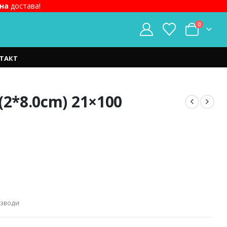
на
достава!
0
ТАКТ
(2*8.0cm) 21×100
изводи