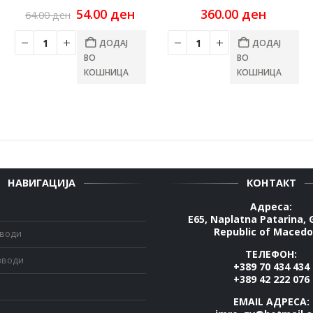
rrent
Original
Current
54.00
ден
360.00
ден
64.00
ден
ce
price
price
was:
is:
ДОДАЈ
ДОДАЈ
00 ден.
64.00 ден.
54.00 ден.
ВО
ВО
КОШНИЦА
КОШНИЦА
НАВИГАЦИЈА
КОНТАКТ
Адреса:
E65, Naplatna Patarina, 
Republic of Macedo
зводи
ТЕЛЕФОН:
зводи
+389 70 434 434
+389 42 222 076
EMAIL АДРЕСА: