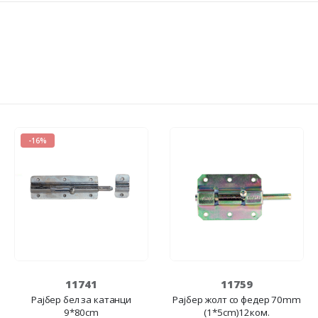
-16%
11741
11759
Рајбер бел за катанци
Рајбер жолт со федер 70mm
9*80cm
(1*5cm)12ком.