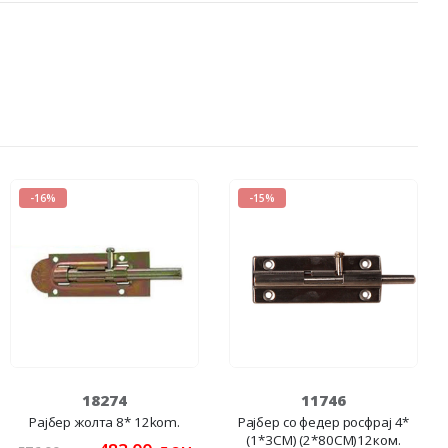
-16%
-15%
18274
11746
Рајбер жолта 8* 12kom.
Рајбер со федер росфрај 4*
(1*3CM) (2*80CM)12ком.