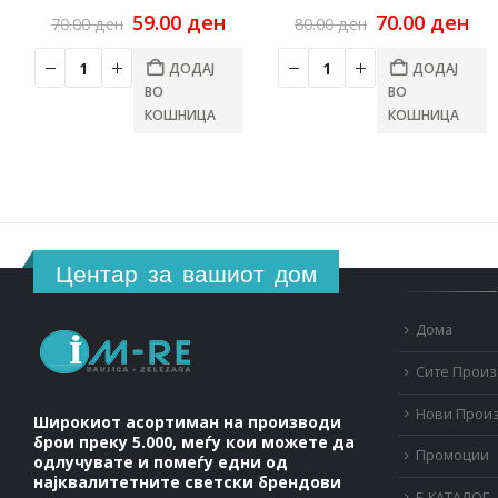
Original
Current
Original
Cu
59.00
ден
70.00
ден
70.00
ден
80.00
ден
price
price
price
pri
was:
is:
was:
is:
ДОДАЈ
ДОДАЈ
70.00 ден.
59.00 ден.
80.00 ден.
70.
ВО
ВО
КОШНИЦА
КОШНИЦА
Центар за вашиот дом
Дома
Сите Прои
Нови Прои
Широкиот асортиман на производи
брои преку 5.000, меѓу кои можете да
Промоции
одлучувате и помеѓу едни од
најквалитетните светски брендови
Е-КАТАЛОГ