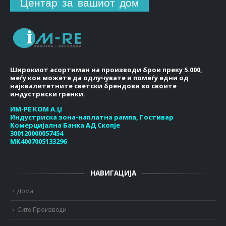
Центар за вашиот дом
Широкиот асортиман на производи брои преку 5.000,
меѓу кои можете да одлучувате и помеѓу едни од
најквалитетните светски брендови во своите
индустриски гранки.
ИМ-РЕ КОМ А.Џ
Индустриска зона-наплатна рампа, Гостивар
Комерцијална Банка АД Скопје
300120000057454
МК4007005133296
НАВИГАЦИЈА
Дома
Сите Производи