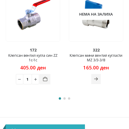
НЕМА НА ЗАЛИХА
172
322
Клепсан вентил кугла син ZZ
Клепсан мини вентил кугласти
1c-1c
MZ 3/3-3/8
rent
405.00
ден
165.00
ден
ce
00 ден.