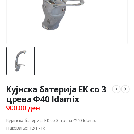
Кујнска батерија EK со 3
црева Ф40 Idamix
900.00
ден
Кујинска батерија EK со 3 црева Ф40 Idamix
Паковање: 12/1 -1k