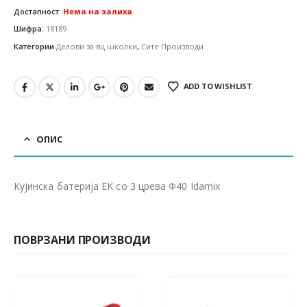
Достапност:
Нема на залиха
Шифра:
18189
Категории
Делови за вц школки
,
Сите Производи
ADD TO WISHLIST
ОПИС
Кујинска батерија EK со 3 црева Ф40 Idamix
ПОВРЗАНИ ПРОИЗВОДИ