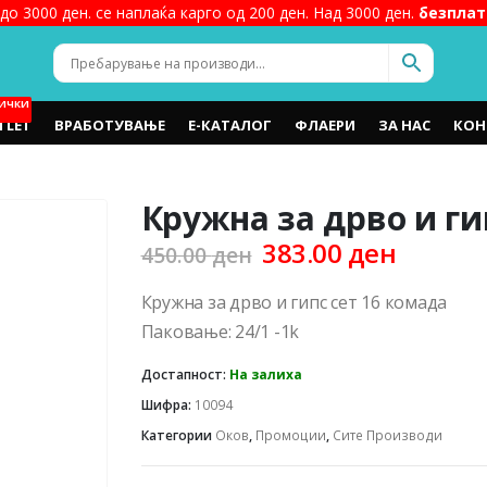
до 3000 ден. се наплаќа карго од 200 ден. Над 3000 ден.
безплат
ИЧКИ
TLET
ВРАБОТУВАЊЕ
Е-КАТАЛОГ
ФЛАЕРИ
ЗА НАС
КОН
Кружна за дрво и ги
Original
Curren
383.00
ден
450.00
ден
price
price
was:
is:
Кружна за дрво и гипс сет 16 комада
450.00 ден.
383.00 
Паковање: 24/1 -1k
Достапност:
На залиха
Шифра:
10094
Категории
Оков
,
Промоции
,
Сите Производи