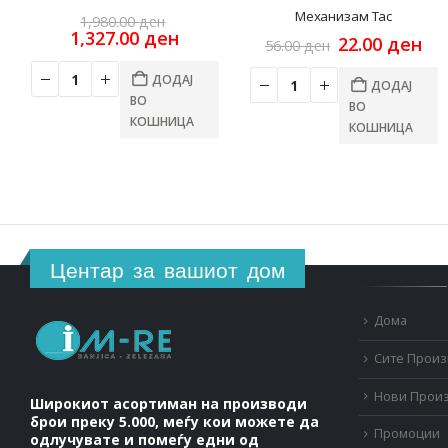
Original
Механизам Таc
1,980.00
ден
price
Current
1,327.00
ден
Original
Cu
22.00
ден
56.00
ден
was:
price
price
pri
1,980.00 ден.
is:
was:
is:
ДОДАЈ
ДОДАЈ
1,327.00 ден.
56.00 ден.
22.
ВО
ВО
КОШНИЦА
КОШНИЦА
Центар за вашиот дом
Дома
Сите Прои
Нови Прои
Широкиот асортиман на производи
брои преку 5.000, меѓу кои можете да
Промоции
одлучувате и помеѓу едни од