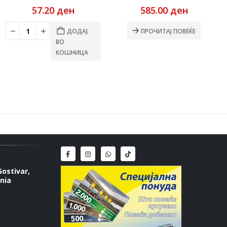
rrent
57.20
ден
585.00
ден
ce
ДОДАЈ
ПРОЧИТАЈ ПОВЕЌЕ
.00 ден.
ВО
КОШНИЦА
Gostivar,
nia