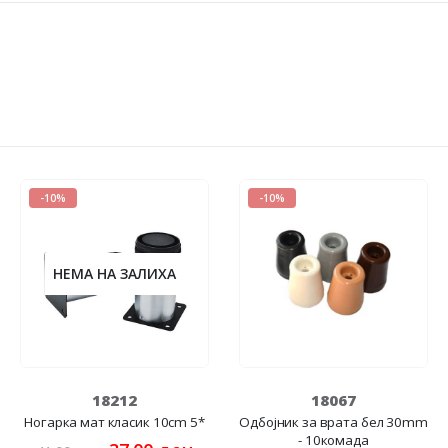
-10%
-10%
НЕМА НА ЗАЛИХА
18212
18067
Ногарка мат класик 10cm 5*
Одбојник за врата бел 30mm
- 10комада