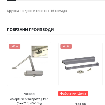
Кружна за дрво и гипс сет 16 комада
ПОВРЗАНИ ПРОИЗВОДИ
-33%
-61%
Фабрички Цени
18268
Амортизер за врата JUMA
(Ym-713) 40-60kg
18186