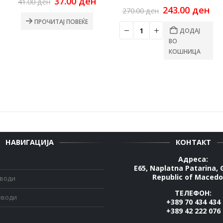
Original
Current
37.00
ден
41.00
ден
price
price
Original
Cu
243.00
ден
270.00
ден
was:
is:
price
pri
rrent
ПРОЧИТАЈ ПОВЕЌЕ
41.00 ден.
37.00 ден.
was:
is:
ce
ДОДАЈ
270.00 ден.
243
ВО
00 ден.
КОШНИЦА
НАВИГАЦИЈА
КОНТАКТ
Адреса:
E65, Naplatna Patarina, 
Republic of Macedo
зводи
ТЕЛЕФОН:
зводи
+389 70 434 434
+389 42 222 076