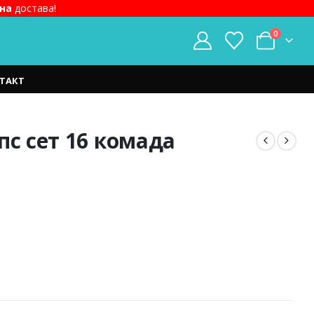
на
достава!
0
ТАКТ
пс сет 16 комада
t
ден.