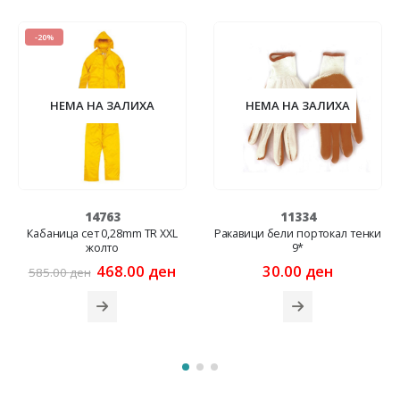
-20%
НЕМА НА ЗАЛИХА
НЕМА НА ЗАЛИХА
14763
11334
Кабаница сет 0,28mm TR XXL
Ракавици бели портокал тенки
жолто
9*
rrent
Original
Current
468.00
ден
30.00
ден
585.00
ден
ice
price
price
was:
is:
2.00 ден.
585.00 ден.
468.00 ден.