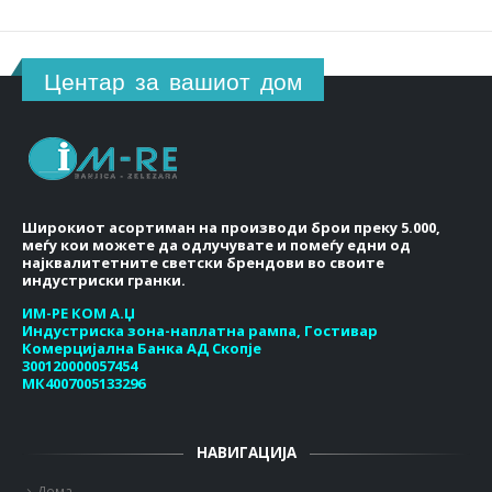
Центар за вашиот дом
Широкиот асортиман на производи брои преку 5.000,
меѓу кои можете да одлучувате и помеѓу едни од
најквалитетните светски брендови во своите
индустриски гранки.
ИМ-РЕ КОМ А.Џ
Индустриска зона-наплатна рампа, Гостивар
Комерцијална Банка АД Скопје
300120000057454
МК4007005133296
НАВИГАЦИЈА
Дома