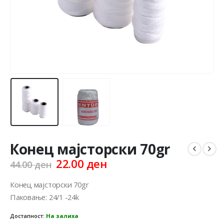
Конец мајсторски 70gr
Original
Current
22.00
ден
44.00
ден
price
price
was:
is:
Конец мајсторски 70gr
44.00 ден.
22.00 ден.
Паковање: 24/1 -24k
Достапност:
На залиха