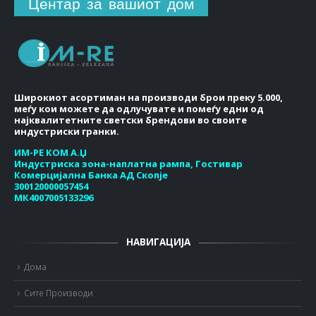
Центар за вашиот дом
Широкиот асортиман на производи брои преку 5.000,
меѓу кои можете да одлучувате и помеѓу едни од
најквалитетните светски брендови во своите
индустриски гранки.
ИМ-РЕ КОМ А.Џ
Индустриска зона-наплатна рампа, Гостивар
Комерцијална Банка АД Скопје
300120000057454
МК4007005133296
НАВИГАЦИЈА
Дома
Сите Производи