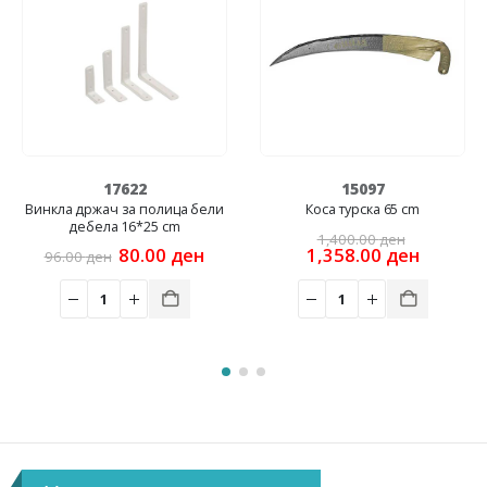
17622
15097
 држач за полица бели
Коса турска 65 cm
дебела 16*25 cm
Original
1,400.00
ден
220.0
Original
Current
price
Current
80.00
ден
1,358.00
ден
00
ден
price
price
was:
price
was:
is:
1,400.00 ден.
is:
96.00 ден.
80.00 ден.
1,358.00 ден.