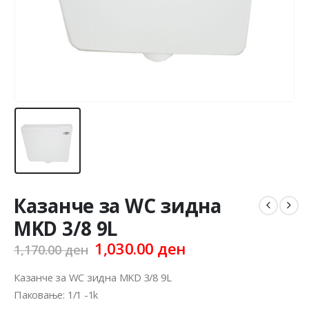
Казанче за WC зидна
MKD 3/8 9L
Original
Current
1,030.00
ден
1,170.00
ден
price
price
was:
is:
Казанче за WC зидна MKD 3/8 9L
1,170.00 ден.
1,030.00 ден.
Паковање: 1/1 -1k