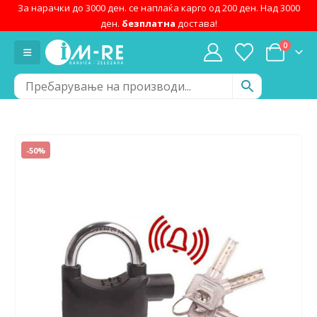
За нарачки до 3000 ден. се наплаќа карго од 200 ден. Над 3000
ден.
безплатна
достава!
0
-50%