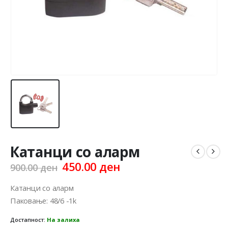
Катанци со аларм
Original
Current
450.00
ден
900.00
ден
price
price
was:
is:
Катанци со аларм
900.00 ден.
450.00 ден.
Паковање: 48/6 -1k
Достапност:
На залиха