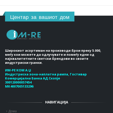
Центар за вашиот дом
Широкиот асортиман на производи брои преку 5.000,
меѓу кои можете да одлучувате и помеѓу едни од
најквалитетните светски брендови во своите
индустриски гранки.
ИМ-РЕ КОМ А.Џ
Индустриска зона-наплатна рампа, Гостивар
Комерцијална Банка АД Скопје
300120000057454
МК4007005133296
НАВИГАЦИЈА
Дома