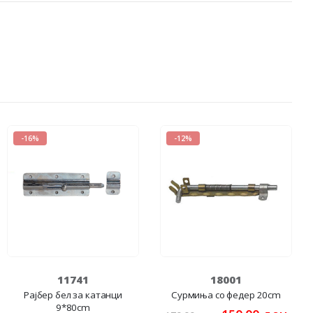
-16%
-12%
11741
18001
Рајбер бел за катанци
Сурмиња со федер 20cm
9*80cm