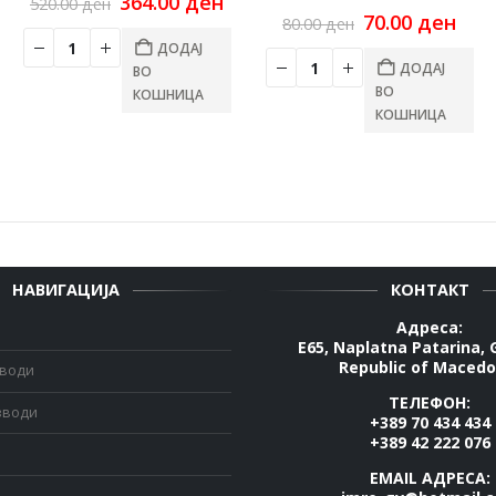
Original
Current
364.00
ден
520.00
ден
price
price
Original
Cur
70.00
ден
80.00
ден
was:
is:
price
pric
ДОДАЈ
520.00 ден.
364.00 ден.
was:
is:
ДОДАЈ
ВО
80.00 ден.
70.0
ВО
КОШНИЦА
КОШНИЦА
НАВИГАЦИЈА
КОНТАКТ
Адреса:
E65, Naplatna Patarina, 
Republic of Macedo
зводи
ТЕЛЕФОН:
зводи
+389 70 434 434
+389 42 222 076
EMAIL АДРЕСА: