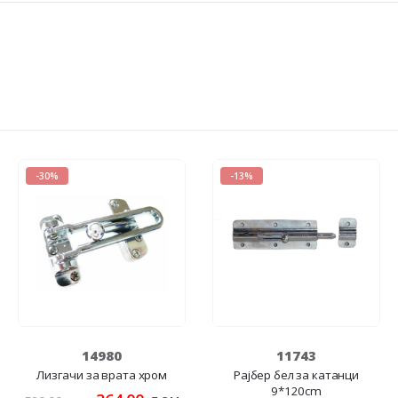
-30%
-13%
14980
11743
Лизгачи за врата хром
Рајбер бел за катанци
9*120cm