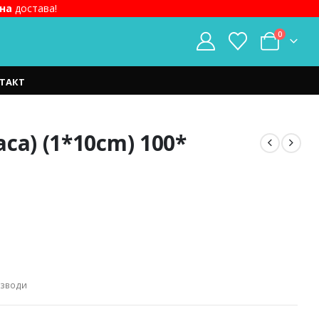
на
достава!
0
ТАКТ
са) (1*10cm) 100*
изводи