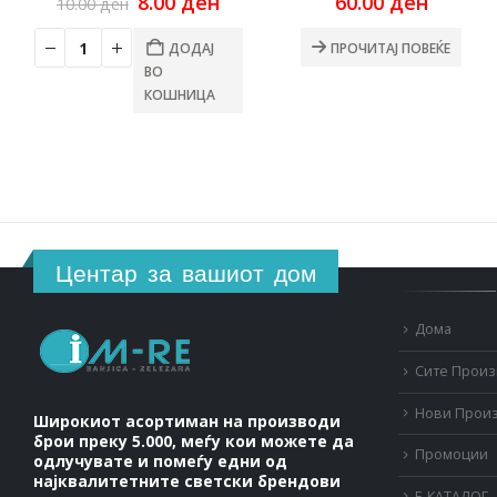
Original
Current
8.00
ден
60.00
ден
10.00
ден
price
price
was:
is:
ДОДАЈ
ПРОЧИТАЈ ПОВЕЌЕ
10.00 ден.
8.00 ден.
ВО
КОШНИЦА
Центар за вашиот дом
Дома
Сите Прои
Нови Прои
Широкиот асортиман на производи
брои преку 5.000, меѓу кои можете да
Промоции
одлучувате и помеѓу едни од
најквалитетните светски брендови
Е-КАТАЛОГ