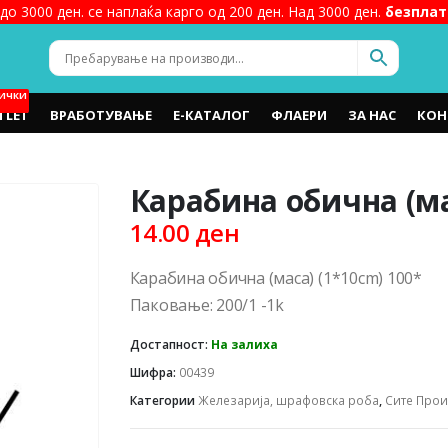
до 3000 ден. се наплаќа карго од 200 ден. Над 3000 ден.
безплат
ИЧКИ
TLET
ВРАБОТУВАЊЕ
Е-КАТАЛОГ
ФЛАЕРИ
ЗА НАС
КОН
Карабина обична (ма
14.00
ден
Карабина обична (маса) (1*10cm) 100*
Паковање: 200/1 -1k
Достапност:
На залиха
Шифра:
00439
Категории
Железарија, шрафовска роба
,
Сите Про