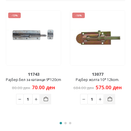
-13%
-16%
11743
13077
јбер бел за катанци 9*120cm
Рајбер жолта 10* 12kom.
t
Original
Current
Original
Current
70.00
ден
575.00
ден
80.00
ден
684.00
ден
5
price
price
price
price
was:
is:
was:
is:
ен.
80.00 ден.
70.00 ден.
684.00 ден.
575.00 