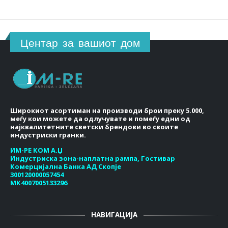
Центар за вашиот дом
Широкиот асортиман на производи брои преку 5.000,
меѓу кои можете да одлучувате и помеѓу едни од
најквалитетните светски брендови во своите
индустриски гранки.
ИМ-РЕ КОМ А.Џ
Индустриска зона-наплатна рампа, Гостивар
Комерцијална Банка АД Скопје
300120000057454
МК4007005133296
НАВИГАЦИЈА