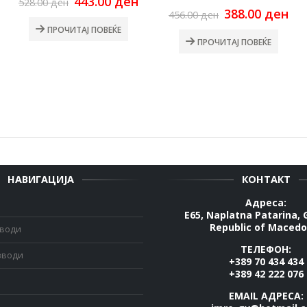
Original
Current
443.00
ден
528.00
ден
price
price
Original
Cu
388.00
ден
456.00
ден
was:
is:
price
pri
ПРОЧИТАЈ ПОВЕЌЕ
528.00 ден.
443.00 ден.
was:
is:
ПРОЧИТАЈ ПОВЕЌЕ
456.00 ден.
388
НАВИГАЦИЈА
КОНТАКТ
Адреса:
E65, Naplatna Patarina, 
Republic of Macedo
зводи
ТЕЛЕФОН:
зводи
+389 70 434 434
+389 42 222 076
EMAIL АДРЕСА: