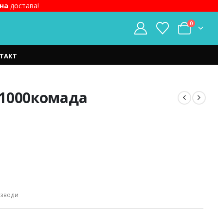
на
достава!
0
ТАКТ
– 1000комада
изводи