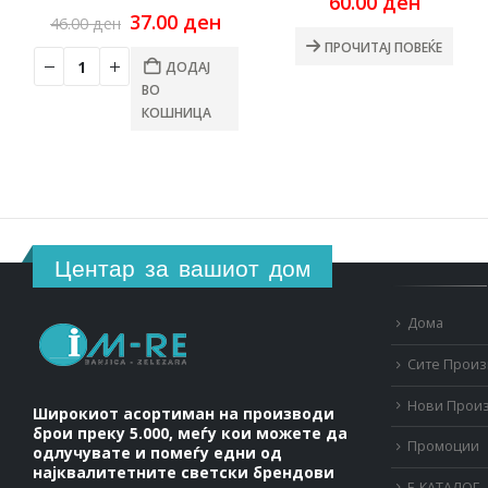
60.00
ден
Original
Current
37.00
ден
46.00
ден
price
price
ПРОЧИТАЈ ПОВЕЌЕ
was:
is:
ДОДАЈ
46.00 ден.
37.00 ден.
ВО
КОШНИЦА
Центар за вашиот дом
Дома
Сите Прои
Нови Прои
Широкиот асортиман на производи
брои преку 5.000, меѓу кои можете да
Промоции
одлучувате и помеѓу едни од
најквалитетните светски брендови
Е-КАТАЛОГ