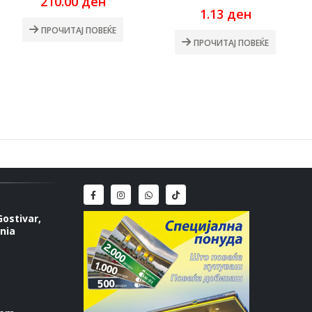
210.00
ден
rrent
1.13
ден
ce
ПРОЧИТАЈ ПОВЕЌЕ
ПРОЧИТАЈ ПОВЕЌЕ
.00 ден.
Gostivar,
nia