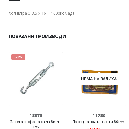
Хол штраф 3.5 x 16 – 1000комада
ПОВРЗАНИ ПРОИЗВОДИ
-20%
НЕМА НА ЗАЛИХА
18378
11786
Затега спојка за сајла 8mm-
Ланец за врата жолти 80mm
18K