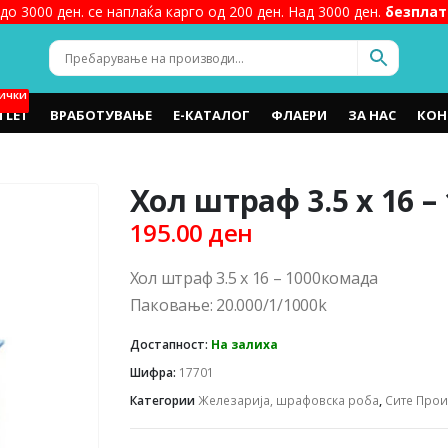
до 3000 ден. се наплаќа карго од 200 ден. Над 3000 ден.
безплат
ИЧКИ
TLET
ВРАБОТУВАЊЕ
Е-КАТАЛОГ
ФЛАЕРИ
ЗА НАС
КОН
Хол штраф 3.5 x 16 
195.00
ден
Хол штраф 3.5 x 16 – 1000комада
Паковање: 20.000/1/1000k
Достапност:
На залиха
Шифра:
17701
Категории
Железарија, шрафовска роба
,
Сите Про