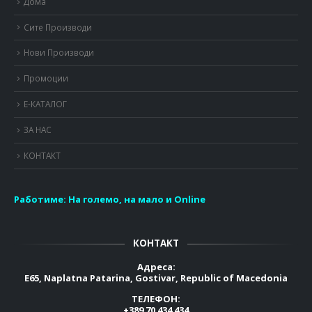
Дома
Сите Производи
Нови Производи
Промоции
Е-КАТАЛОГ
ЗА НАС
КОНТАКТ
Работиме:
На големо, на мало и Online
КОНТАКТ
Адреса:
E65, Naplatna Patarina, Gostivar, Republic of Macedonia
ТЕЛЕФОН:
+389 70 434 434