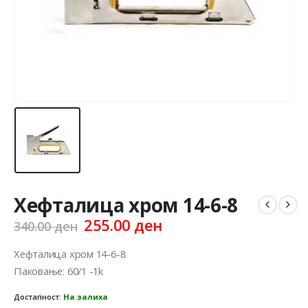
Хефталица хром 14-6-8
Original
Current
255.00
ден
340.00
ден
price
price
was:
is:
Хефталица хром 14-6-8
340.00 ден.
255.00 ден.
Паковање: 60/1 -1k
Достапност:
На залиха