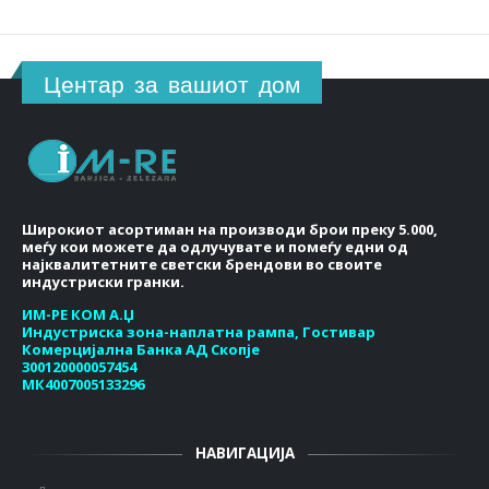
Центар за вашиот дом
Широкиот асортиман на производи брои преку 5.000,
меѓу кои можете да одлучувате и помеѓу едни од
најквалитетните светски брендови во своите
индустриски гранки.
ИМ-РЕ КОМ А.Џ
Индустриска зона-наплатна рампа, Гостивар
Комерцијална Банка АД Скопје
300120000057454
МК4007005133296
НАВИГАЦИЈА