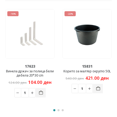
-16%
-22%
17623
15831
Винкла држач за полица бели
Корито за малтер округло 50L
дебела 20*30 cm
Original
Cur
421.00
ден
540.00
ден
rrent
Original
Current
price
pric
104.00
ден
124.00
ден
ice
price
price
was:
is:
was:
is:
540.00 ден.
421
2.00 ден.
124.00 ден.
104.00 ден.