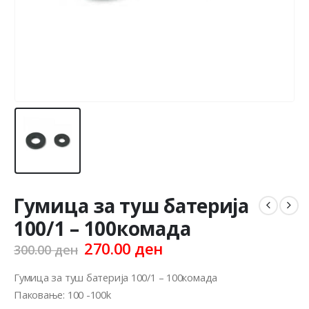
Гумица за туш батерија
100/1 – 100комада
Original
Current
270.00
ден
300.00
ден
price
price
was:
is:
Гумица за туш батерија 100/1 – 100комада
300.00 ден.
270.00 ден.
Паковање: 100 -100k