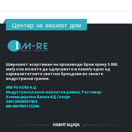
Центар за вашиот дом
Широкиот асортиман на производи брои преку 5.000,
меѓу кои можете да одлучувате и помеѓу едни од
најквалитетните светски брендови во своите
индустриски гранки.
ИМ-РЕ КОМ А.Џ
Индустриска зона-наплатна рампа, Гостивар
Комерцијална Банка АД Скопје
300120000057454
МК4007005133296
НАВИГАЦИЈА