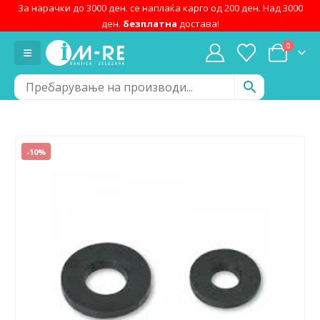
За нарачки до 3000 ден. се наплаќа карго од 200 ден. Над 3000
ден.
безплатна
достава!
0
-10%