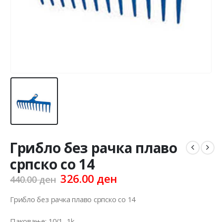
Грибло без рачка плаво
српско со 14
Original
Current
326.00
ден
440.00
ден
price
price
was:
is:
Грибло без рачка плаво српско со 14
440.00 ден.
326.00 ден.
Паковање: 10/1 -1k