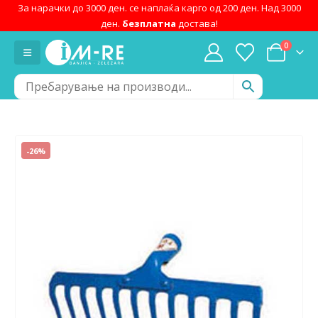
За нарачки до 3000 ден. се наплаќа карго од 200 ден. Над 3000
ден.
безплатна
достава!
0
-26%