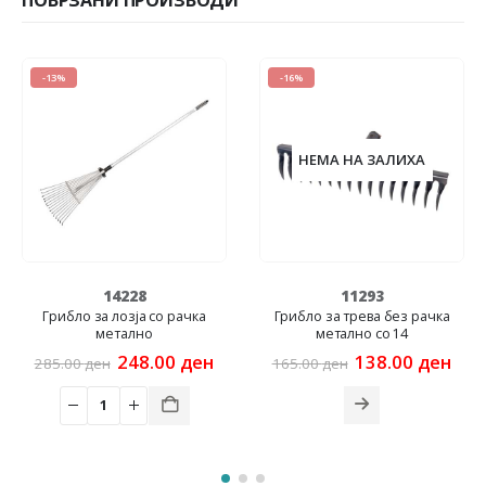
ПОВРЗАНИ ПРОИЗВОДИ
-13%
-16%
НЕМА НА ЗАЛИХА
14228
11293
Грибло за лозја со рачка
Грибло за трева без рачка
метално
метално со 14
rrent
Original
Current
Original
Cur
248.00
ден
138.00
ден
285.00
ден
165.00
ден
ice
price
price
price
pric
was:
is:
was:
is:
3.00 ден.
285.00 ден.
248.00 ден.
165.00 ден.
138