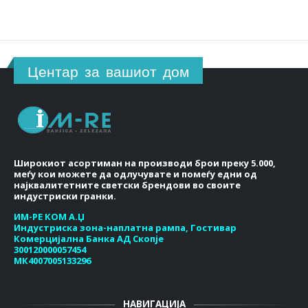
Центар за вашиот дом
Широкиот асортиман на производи брои преку 5.000,
меѓу кои можете да одлучувате и помеѓу едни од
најквалитетните светски брендови во своите
индустриски гранки.
ИМ-РЕ КОМ А.Џ
Индустриска зона-наплатна рампа, Гостивар
Комерцијална Банка АД Скопје
300120000057454
МК4007005133296
НАВИГАЦИЈА