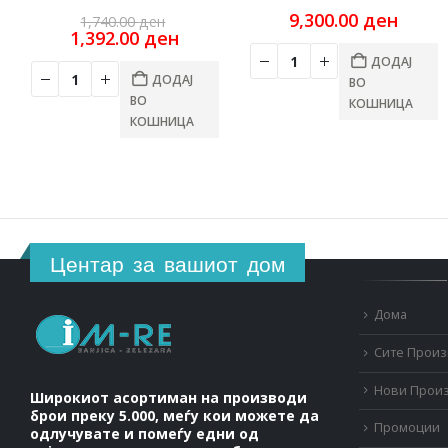
Original
9,300.00
ден
1,740.00
ден
price
Current
1,392.00
ден
was:
price
ДОДАЈ
1,740.00 ден.
is:
ДОДАЈ
ВО
1,392.00 ден.
ВО
КОШНИЦА
КОШНИЦА
Центар за вашиот дом
Дома
Сите Прои
Нови Прои
Широкиот асортиман на производи
брои преку 5.000, меѓу кои можете да
Промоции
одлучувате и помеѓу едни од