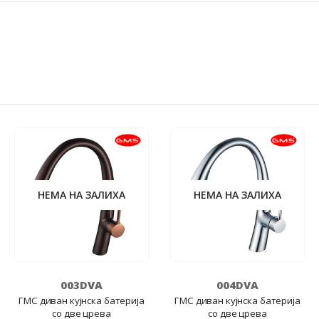
НЕМА НА ЗАЛИХА
НЕМА НА ЗАЛИХА
003DVA
004DVA
ГМС диван кујнска батерија
ГМС диван кујнска батерија
со две црева
со две црева