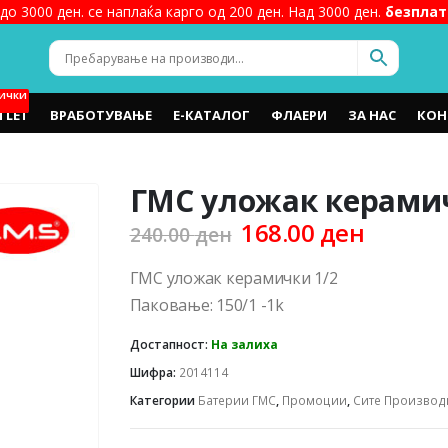
до 3000 ден. се наплаќа карго од 200 ден. Над 3000 ден.
безплат
ИЧКИ
TLET
ВРАБОТУВАЊЕ
Е-КАТАЛОГ
ФЛАЕРИ
ЗА НАС
КОН
ГМС уложак керамич
Original
Curren
168.00
ден
240.00
ден
price
price
was:
is:
ГМС уложак керамички 1/2
240.00 ден.
168.00 
Паковање: 150/1 -1k
Достапност:
На залиха
Шифра:
2014114
Категории
Батерии ГМС
,
Промоции
,
Сите Производ