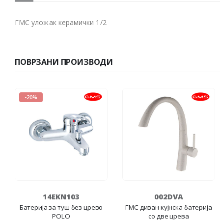
ГМС уложак керамички 1/2
ПОВРЗАНИ ПРОИЗВОДИ
-20%
14EKN103
002DVA
Батерија за туш без црево
ГМС диван кујнска батерија
POLO
со две црева