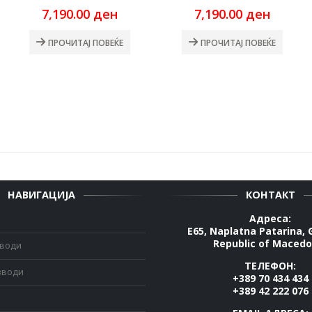
7,190.00
ден
7,190.00
ден
ПРОЧИТАЈ ПОВЕЌЕ
ПРОЧИТАЈ ПОВЕЌЕ
НАВИГАЦИЈА
КОНТАКТ
Адреса:
E65, Naplatna Patarina, 
Republic of Macedo
зводи
ТЕЛЕФОН:
зводи
+389 70 434 434
+389 42 222 076