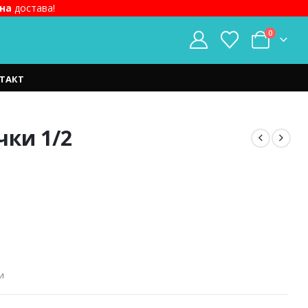
на
достава!
0
ТАКТ
ки 1/2
t
ден.
и