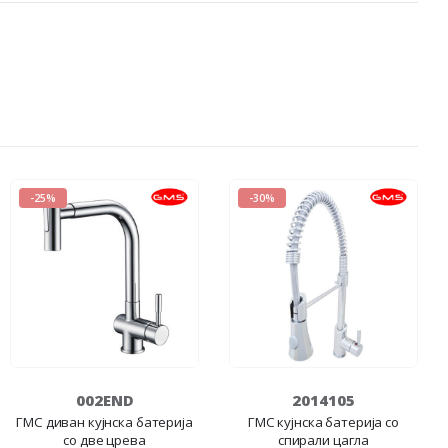
-25%
-30%
002END
2014105
ГМС диван кујнска батерија
ГМС кујнска батерија со
со две црева
спирали цагла