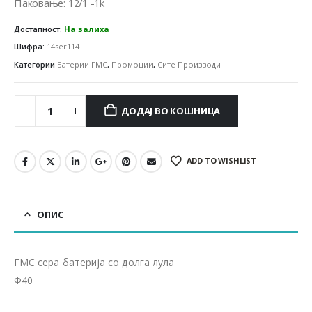
Паковање: 12/1 -1k
Достапност:
На залиха
Шифра:
14ser114
Категории
Батерии ГМС
,
Промоции
,
Сите Производи
ДОДАЈ ВО КОШНИЦА
ADD TO WISHLIST
ОПИС
ГМС сера батерија со долга лула
Ф40