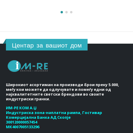
Центар за вашиот дом
Широкиот асортиман на производи брои преку 5.000,
меѓу кои можете да одлучувате и помеѓу едни од
најквалитетните светски брендови во своите
индустриски гранки.
ИМ-РЕ КОМ А.Џ
Индустриска зона-наплатна рампа, Гостивар
Комерцијална Банка АД Скопје
300120000057454
МК4007005133296