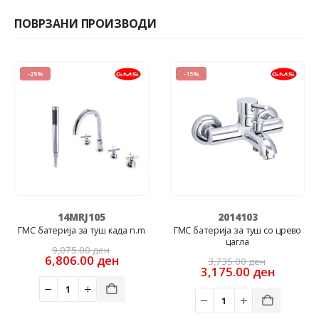
ПОВРЗАНИ ПРОИЗВОДИ
-25%
-15%
14MRJ105
2014103
ГМС батерија за туш када n.m
ГМС батерија за туш со црево
цагла
Original
9,075.00
ден
price
Current
Original
6,806.00
ден
3,735.00
ден
nt
was:
price
price
Current
3,175.00
ден
9,075.00 ден.
is:
was:
price
0 ден.
6,806.00 ден.
3,735.00
is:
00 ден.
3,175.0