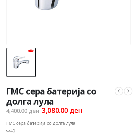
ГМС сера батерија со
долга лула
Original
Current
3,080.00
ден
4,400.00
ден
price
price
was:
is:
ГМС сера батерија со долга лула
4,400.00 ден.
3,080.00 ден.
Ф40