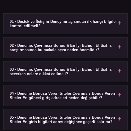
01 · Destek ve İletişim Deneyimi açısından ilk hangi bilgiler
+
kontrol edilmeli?
Destek kanallarının görünürlüğü, yardım içeriği, yanıt
02 · Deneme, Çevrimsiz Bonus & En İyi Bahis - Elitbahis
+
araştırmasında bu makale açısı neden önemlidir?
süreci ve erişilebilirlik birlikte değerlendirilmelidir. Tek
bir işaret veya tanıtım cümlesi yerine koşullar
Kullanıcının amacı yalnız bağlantıya ulaşmak değil,
doğrulanabilir kaynaklardan okunmalıdır.
03 · Deneme, Çevrimsiz Bonus & En İyi Bahis - Elitbahis
+
seçerken nelere dikkat edilmeli?
işlem öncesinde riskleri ve değişebilen koşulları
anlamaktır. Bu nedenle Destek ve İletişim Deneyimi
Güncel alan adı, bağlantı güvenliği, açık kullanım
başlığı karar sürecine ayrı bir kontrol katmanı ekler.
04 · Deneme Bonusu Veren Siteler Çevrimsiz Bonus Veren
+
Siteler En güncel giriş adresleri neden değişebilir?
koşulları, destek kanalları ve ödeme kuralları birlikte
değerlendirilmelidir. Tek bir işarete dayanmak yerine
Alan adı ve erişim koşulları zaman içinde değişebilir.
bilgiler resmî kaynaklardan doğrulanmalıdır.
05 · Deneme Bonusu Veren Siteler Çevrimsiz Bonus Veren
+
Siteler En giriş bilgileri adres değişince geçerli kalır mı?
Eski bağlantılar yerine güncel adresi, HTTPS