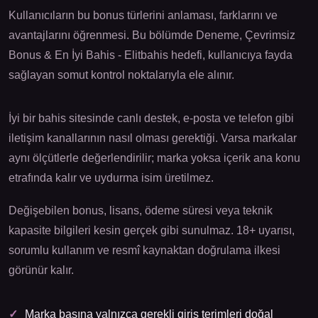
Kullanıcıların bu bonus türlerini anlaması, farklarını ve
avantajlarını öğrenmesi. Bu bölümde Deneme, Çevrimsiz
Bonus & En İyi Bahis - Elitbahis hedefi, kullanıcıya fayda
sağlayan somut kontrol noktalarıyla ele alınır.
İyi bir bahis sitesinde canlı destek, e-posta ve telefon gibi
iletişim kanallarının nasıl olması gerektiği. Varsa markalar
aynı ölçütlerle değerlendirilir; marka yoksa içerik ana konu
etrafında kalır ve uydurma isim üretilmez.
Değişebilen bonus, lisans, ödeme süresi veya teknik
kapasite bilgileri kesin gerçek gibi sunulmaz. 18+ uyarısı,
sorumlu kullanım ve resmî kaynaktan doğrulama ilkesi
görünür kalır.
Marka başına yalnızca gerekli giriş terimleri doğal