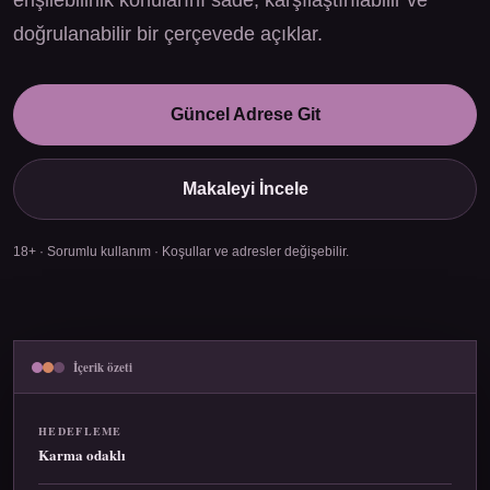
erişilebilirlik konularını sade, karşılaştırılabilir ve
doğrulanabilir bir çerçevede açıklar.
Güncel Adrese Git
Makaleyi İncele
18+ · Sorumlu kullanım · Koşullar ve adresler değişebilir.
İçerik özeti
HEDEFLEME
Karma odaklı