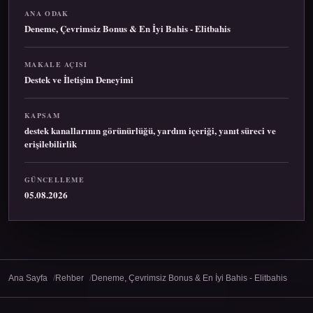
ANA ODAK
Deneme, Çevrimsiz Bonus & En İyi Bahis - Elitbahis
MAKALE AÇISI
Destek ve İletişim Deneyimi
KAPSAM
destek kanallarının görünürlüğü, yardım içeriği, yanıt süreci ve
erişilebilirlik
GÜNCELLEME
05.08.2026
Ana Sayfa
Rehber
Deneme, Çevrimsiz Bonus & En İyi Bahis - Elitbahis