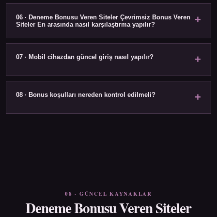
sertifikasını ve kaynağı birlikte doğrulayın.
Alan adı değişikliği çoğu durumda kullanıcı hesabını
06 · Deneme Bonusu Veren Siteler Çevrimsiz Bonus Veren
+
Siteler En arasında nasıl karşılaştırma yapılır?
değiştirmez; ancak giriş yapmadan önce doğru ve
resmî bağlantıda olduğunuzu kontrol edin.
Arayüz, destek, ödeme kuralları, sorumlu kullanım
07 · Mobil cihazdan güncel giriş nasıl yapılır?
+
araçları ve güncel koşullar aynı kriterlerle
karşılaştırılmalıdır.
Mobil tarayıcı üzerinden güncel adres açılabilir. Adres
08 · Bonus koşulları nereden kontrol edilmeli?
+
çubuğundaki alan adını ve HTTPS göstergesini
kontrol edin; bilinmeyen APK veya profil dosyalarını
Bonus oranları ve çevrim koşulları değişebileceği için
yüklemeyin.
güncel kampanya sayfası ve kullanım şartları esas
alınmalıdır. Bu sayfa doğrulanmamış oran veya kesin
kazanç vaadi üretmez.
08 · GÜNCEL KAYNAKLAR
Deneme Bonusu Veren Siteler