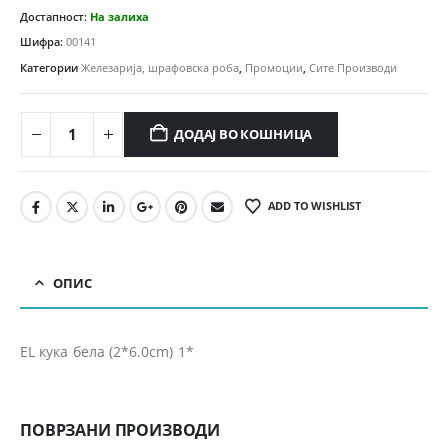
Достапност:
На залиха
Шифра:
00141
Категории
Железарија, шрафовска роба
,
Промоции
,
Сите Производи
ДОДАЈ ВО КОШНИЦА
ADD TO WISHLIST
ОПИС
EL кука бела (2*6.0cm) 1*
ПОВРЗАНИ ПРОИЗВОДИ