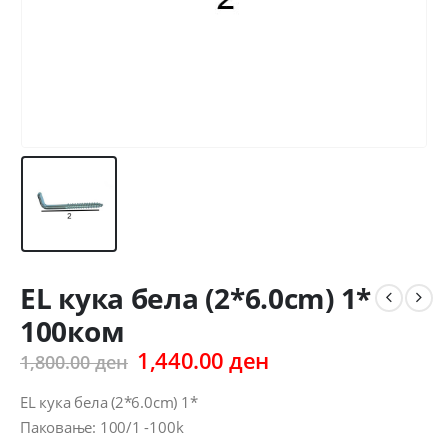
EL кука бела (2*6.0cm) 1*
100ком
Original
Current
1,440.00
ден
1,800.00
ден
price
price
was:
is:
EL кука бела (2*6.0cm) 1*
1,800.00 ден.
1,440.00 ден.
Паковање: 100/1 -100k