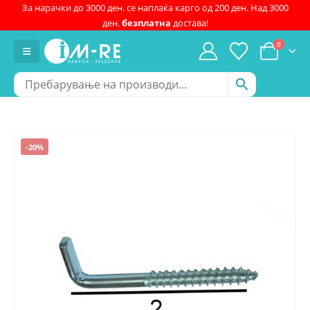
За нарачки до 3000 ден. се наплаќа карго од 200 ден. Над 3000
ден.
безплатна
достава!
0
-20%