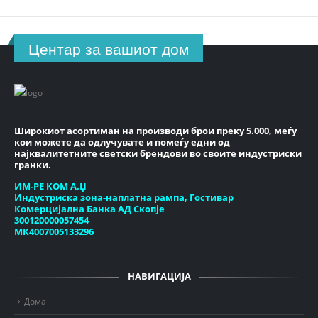
Центар за вашиот дом
Широкиот асортиман на производи брои преку 5.000, меѓу
кои можете да одлучувате и помеѓу едни од
најквалитетните светски брендови во своите индустриски
гранки.
ИМ-РЕ КОМ А.Џ
Индустриска зона-наплатна рампа, Гостивар
Комерцијална Банка АД Скопје
300120000057454
МК4007005133296
НАВИГАЦИЈА
Дома