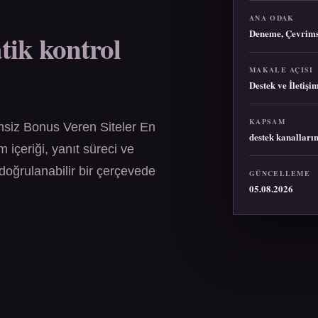
ANA ODAK
Deneme, Çevrimsi
atik kontrol
MAKALE AÇISI
Destek ve İletiş
KAPSAM
siz Bonus Veren Siteler En
destek kanalların
içeriği, yanıt süreci ve
ve doğrulanabilir bir çerçevede
GÜNCELLEME
05.08.2026