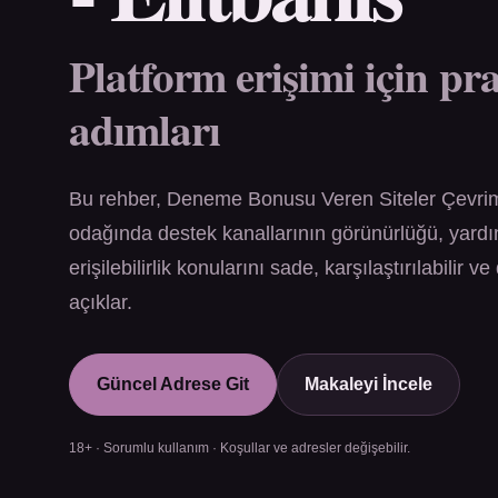
Platform erişimi için pr
adımları
Bu rehber, Deneme Bonusu Veren Siteler Çevrim
odağında destek kanallarının görünürlüğü, yardım 
erişilebilirlik konularını sade, karşılaştırılabilir 
açıklar.
Güncel Adrese Git
Makaleyi İncele
18+ · Sorumlu kullanım · Koşullar ve adresler değişebilir.