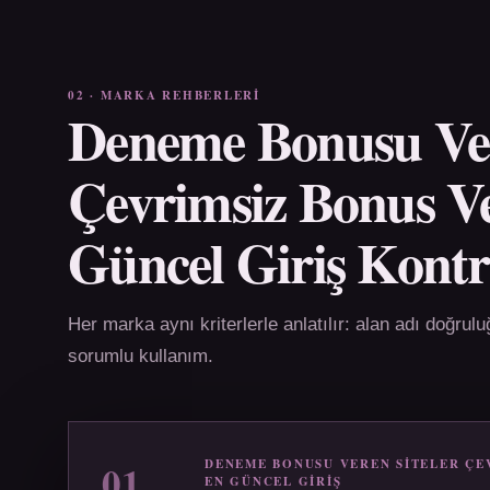
02 · MARKA REHBERLERİ
Deneme Bonusu Ver
Çevrimsiz Bonus Ve
Güncel Giriş Kontr
Her marka aynı kriterlerle anlatılır: alan adı doğrul
sorumlu kullanım.
01
DENEME BONUSU VEREN SITELER ÇEV
EN GÜNCEL GIRIŞ