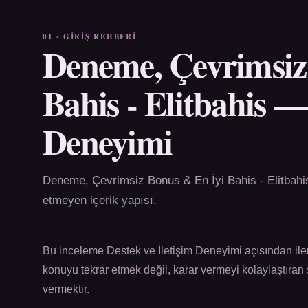
01 · GİRİŞ REHBERİ
Deneme, Çevrimsiz
Bahis - Elitbahis —
Deneyimi
Deneme, Çevrimsiz Bonus & En İyi Bahis - Elitbahis
etmeyen içerik yapısı.
Bu inceleme Destek ve İletişim Deneyimi açısından il
konuyu tekrar etmek değil, karar vermeyi kolaylaştıran
vermektir.