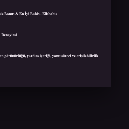
z Bonus & En İyi Bahis - Elitbahis
im Deneyimi
ın görünürlüğü, yardım içeriği, yanıt süreci ve erişilebilirlik