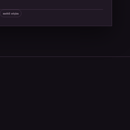
mobil erişim