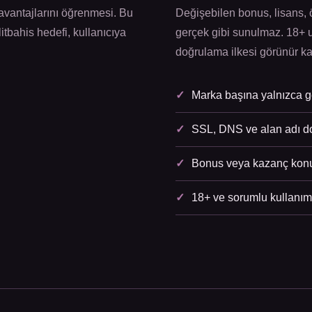
e avantajlarını öğrenmesi. Bu
Değişebilen bonus, lisans, 
bahis hedefi, kullanıcıya
gerçek gibi sunulmaz. 18+ u
doğrulama ilkesi görünür kal
Marka başına yalnızca ger
SSL, DNS ve alan adı doğ
Bonus veya kazanç konu
18+ ve sorumlu kullanım 