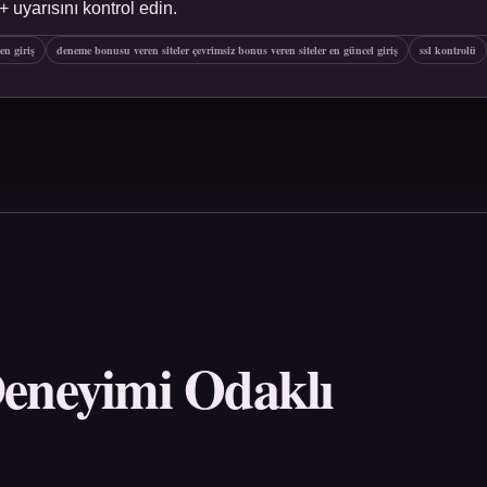
 uyarısını kontrol edin.
en giriş
deneme bonusu veren siteler çevrimsiz bonus veren siteler en güncel giriş
ssl kontrolü
 Deneyimi Odaklı