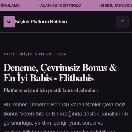
LAMA
ALAN ADI KONTROLÜ
MOBIL TARAYICI UYU
Seçkin Platform Rehberi
SE
☰
MOBIL ERIŞIM NOTLARI · 2026
Deneme, Çevrimsiz Bonus &
En İyi Bahis - Elitbahis
Platform erişimi için pratik kontrol adımları
Bu rehber, Deneme Bonusu Veren Siteler Çevrimsiz
Bonus Veren Siteler En odağında destek kanallarının
görünürlüğü, yardım içeriği, yanıt süreci ve