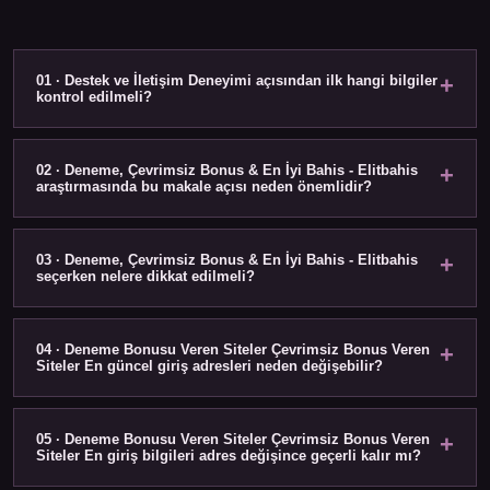
01 · Destek ve İletişim Deneyimi açısından ilk hangi bilgiler
+
kontrol edilmeli?
Destek kanallarının görünürlüğü, yardım içeriği, yanıt
02 · Deneme, Çevrimsiz Bonus & En İyi Bahis - Elitbahis
+
araştırmasında bu makale açısı neden önemlidir?
süreci ve erişilebilirlik birlikte değerlendirilmelidir. Tek
bir işaret veya tanıtım cümlesi yerine koşullar
Kullanıcının amacı yalnız bağlantıya ulaşmak değil,
doğrulanabilir kaynaklardan okunmalıdır.
03 · Deneme, Çevrimsiz Bonus & En İyi Bahis - Elitbahis
+
seçerken nelere dikkat edilmeli?
işlem öncesinde riskleri ve değişebilen koşulları
anlamaktır. Bu nedenle Destek ve İletişim Deneyimi
Güncel alan adı, bağlantı güvenliği, açık kullanım
başlığı karar sürecine ayrı bir kontrol katmanı ekler.
04 · Deneme Bonusu Veren Siteler Çevrimsiz Bonus Veren
+
Siteler En güncel giriş adresleri neden değişebilir?
koşulları, destek kanalları ve ödeme kuralları birlikte
değerlendirilmelidir. Tek bir işarete dayanmak yerine
Alan adı ve erişim koşulları zaman içinde değişebilir.
bilgiler resmî kaynaklardan doğrulanmalıdır.
05 · Deneme Bonusu Veren Siteler Çevrimsiz Bonus Veren
+
Siteler En giriş bilgileri adres değişince geçerli kalır mı?
Eski bağlantılar yerine güncel adresi, HTTPS