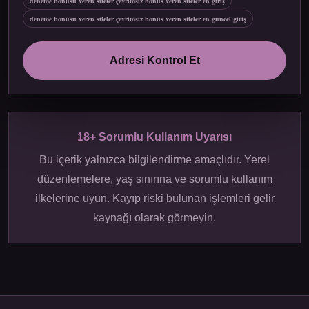
deneme bonusu veren siteler çevrimsiz bonus veren siteler en giriş
deneme bonusu veren siteler çevrimsiz bonus veren siteler en güncel giriş
Adresi Kontrol Et
18+ Sorumlu Kullanım Uyarısı
Bu içerik yalnızca bilgilendirme amaçlıdır. Yerel
düzenlemelere, yaş sınırına ve sorumlu kullanım
ilkelerine uyun. Kayıp riski bulunan işlemleri gelir
kaynağı olarak görmeyin.