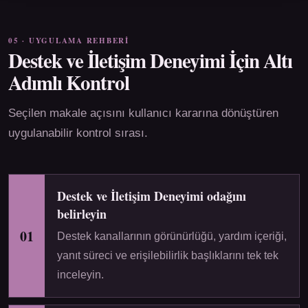
05 · UYGULAMA REHBERİ
Destek ve İletişim Deneyimi İçin Altı
Adımlı Kontrol
Seçilen makale açısını kullanıcı kararına dönüştüren
uygulanabilir kontrol sırası.
Destek ve İletişim Deneyimi odağını
belirleyin
01
Destek kanallarının görünürlüğü, yardım içeriği,
yanıt süreci ve erişilebilirlik başlıklarını tek tek
inceleyin.