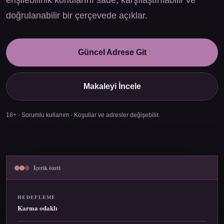
erişilebilirlik konularını sade, karşılaştırılabilir ve
doğrulanabilir bir çerçevede açıklar.
Güncel Adrese Git
Makaleyi İncele
18+ · Sorumlu kullanım · Koşullar ve adresler değişebilir.
İçerik özeti
HEDEFLEME
Karma odaklı