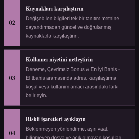
Kaynakları karşılaştırın
Değişebilen bilgileri tek bir tanıtım metnine
02
dayandırmadan güncel ve doğrulanmış
kaynaklarla karşılaştırın.
Kullanıcı niyetini netleştirin
Deneme, Çevrimsiz Bonus & En İyi Bahis -
03
Elitbahis aramasında adres, karşılaştırma,
koşul veya kullanım amacı arasındaki farkı
belirleyin.
Riskli işaretleri ayıklayın
Beklenmeyen yönlendirme, aşırı vaat,
04
bilinmeyen dosya ve açık olmayan koşulları