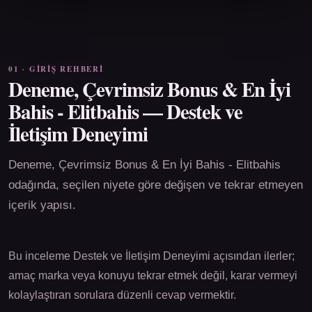
01 · GİRİŞ REHBERİ
Deneme, Çevrimsiz Bonus & En İyi
Bahis - Elitbahis — Destek ve
İletişim Deneyimi
Deneme, Çevrimsiz Bonus & En İyi Bahis - Elitbahis
odağında, seçilen niyete göre değişen ve tekrar etmeyen
içerik yapısı.
Bu inceleme Destek ve İletişim Deneyimi açısından ilerler;
amaç marka veya konuyu tekrar etmek değil, karar vermeyi
kolaylaştıran sorulara düzenli cevap vermektir.