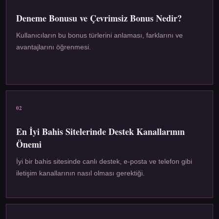
Deneme Bonusu ve Çevrimsiz Bonus Nedir?
Kullanıcıların bu bonus türlerini anlaması, farklarını ve
avantajlarını öğrenmesi.
02
En İyi Bahis Sitelerinde Destek Kanallarının
Önemi
İyi bir bahis sitesinde canlı destek, e-posta ve telefon gibi
iletişim kanallarının nasıl olması gerektiği.