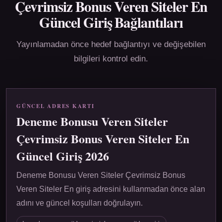
Çevrimsiz Bonus Veren Siteler En
Güncel Giriş Bağlantıları
Yayınlamadan önce hedef bağlantıyı ve değişebilen
bilgileri kontrol edin.
GÜNCEL ADRES KARTI
Deneme Bonusu Veren Siteler
Çevrimsiz Bonus Veren Siteler En
Güncel Giriş 2026
Deneme Bonusu Veren Siteler Çevrimsiz Bonus
Veren Siteler En giriş adresini kullanmadan önce alan
adını ve güncel koşulları doğrulayın.