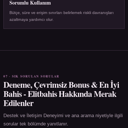
Sorumlu Kullanım
Bütçe, süre ve erişim sınırları belirlemek riskli davranışları
azaltmaya yardımcı olur.
07 · SIK SORULAN SORULAR
Deneme, Çevrimsiz Bonus & En İyi
Bahis - Elitbahis Hakkında Merak
Edilenler
Destek ve İletişim Deneyimi ve ana arama niyetiyle ilgili
sorular tek bölümde yanıtlanır.