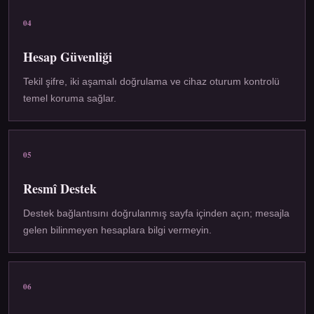
04
Hesap Güvenliği
Tekil şifre, iki aşamalı doğrulama ve cihaz oturum kontrolü
temel koruma sağlar.
05
Resmî Destek
Destek bağlantısını doğrulanmış sayfa içinden açın; mesajla
gelen bilinmeyen hesaplara bilgi vermeyin.
06