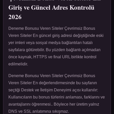
Giriş ve Güncel Adres Kontrolü
2026
Deneme Bonusu Veren Siteler Çevrimsiz Bonus
Veren Siteler En güncel giriş adresi değiştiğinde eski
yer imleri veya sosyal medya bağlantıları hatalı
sayfalara götürebilir. Bu yüzden bağlantı açılmadan
önce kaynak, HTTPS ve final URL birlikte kontrol
edilmelidir.
Deneme Bonusu Veren Siteler Çevrimsiz Bonus
Veren Siteler En değerlendirmesinde bu sayfanın
seçtiği Destek ve İletişim Deneyimi açısı kullanılır:
Kullanıcıların bu bonus türlerini anlaması, farklarını ve
avantajlarını öğrenmesi.. Böylece her üretim yalnız
DNS ve SSL anlatımına sıkışmaz.