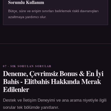
Sorumlu Kullanım
Bütçe, süre ve erişim sınırları belirlemek riskli davranışları
azaltmaya yardımcı olur.
07 · SIK SORULAN SORULAR
Deneme, Çevrimsiz Bonus & En İyi
Bahis - Elitbahis Hakkında Merak
Edilenler
Destek ve İletişim Deneyimi ve ana arama niyetiyle ilgili
sorular tek bölümde yanıtlanır.