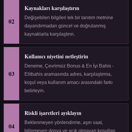
Kaynakları karşılaştırın
Değişebilen bilgileri tek bir tanıtım metnine
02
dayandırmadan güncel ve doğrulanmış
kaynaklarla karşılaştırın.
Kullanıcı niyetini netleştirin
Deneme, Çevrimsiz Bonus & En İyi Bahis -
03
Elitbahis aramasında adres, karşılaştırma,
koşul veya kullanım amacı arasındaki farkı
belirleyin.
Riskli işaretleri ayıklayın
Beklenmeyen yönlendirme, aşırı vaat,
04
bilinmeyen dosya ve açık olmayan koşulları