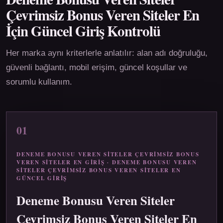
Çevrimsiz Bonus Veren Siteler En
İçin Güncel Giriş Kontrolü
Her marka aynı kriterlerle anlatılır: alan adı doğruluğu,
güvenli bağlantı, mobil erişim, güncel koşullar ve
sorumlu kullanım.
01
DENEME BONUSU VEREN SITELER ÇEVRIMSIZ BONUS
VEREN SITELER EN GIRIŞ · DENEME BONUSU VEREN
SITELER ÇEVRIMSIZ BONUS VEREN SITELER EN
GÜNCEL GIRIŞ
Deneme Bonusu Veren Siteler
Çevrimsiz Bonus Veren Siteler En