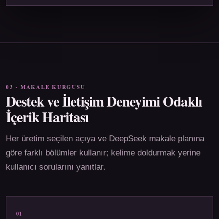
03 · MAKALE KURGUSU
Destek ve İletişim Deneyimi Odaklı
İçerik Haritası
Her üretim seçilen açıya ve DeepSeek makale planına
göre farklı bölümler kullanır; kelime doldurmak yerine
kullanıcı sorularını yanıtlar.
01