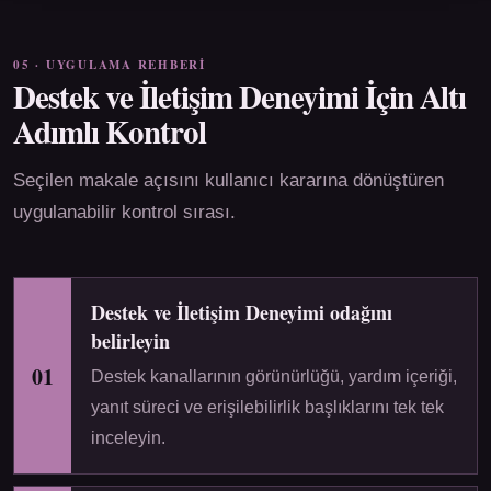
05 · UYGULAMA REHBERİ
Destek ve İletişim Deneyimi İçin Altı
Adımlı Kontrol
Seçilen makale açısını kullanıcı kararına dönüştüren
uygulanabilir kontrol sırası.
Destek ve İletişim Deneyimi odağını
belirleyin
01
Destek kanallarının görünürlüğü, yardım içeriği,
yanıt süreci ve erişilebilirlik başlıklarını tek tek
inceleyin.