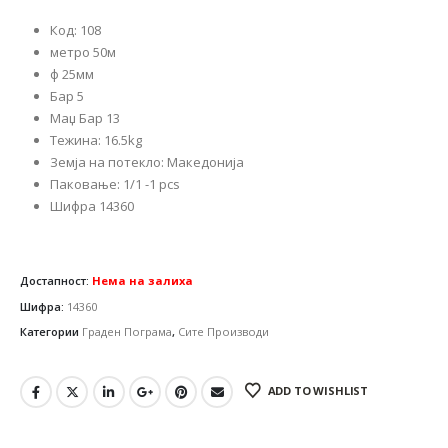
3,900.00 ден.
2,340.00 ден.
Код: 108
метро 50м
ф 25мм
Бар 5
Маџ Бар 13
Тежина: 16.5kg
Земја на потекло: Македонија
Паковање: 1/1 -1 pcs
Шифра 14360
Достапност:
Нема на залиха
Шифра:
14360
Категории
Граден Пограма
,
Сите Производи
ADD TO WISHLIST