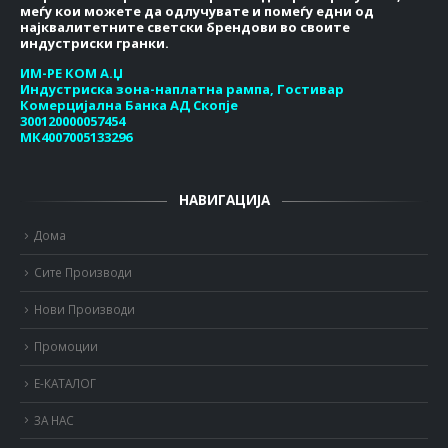
меѓу кои можете да одлучувате и помеѓу едни од
најквалитетните светски брендови во своите
индустриски гранки.
ИМ-РЕ КОМ А.Џ
Индустриска зона-наплатна рампа, Гостивар
Комерцијална Банка АД Скопје
300120000057454
МК4007005133296
НАВИГАЦИЈА
Дома
Сите Производи
Нови Производи
Промоции
Е-КАТАЛОГ
ЗА НАС