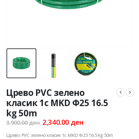
Црево PVC зелено
класик 1c MKD Ф25 16.5
kg 50m
Original
Current
2,340.00
ден
3,900.00
ден
price
price
was:
is:
Црево PVC зелено класик 1c MKD Ф25 16.5 kg 50m