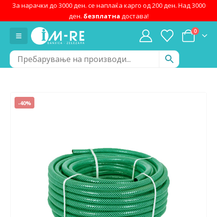
За нарачки до 3000 ден. се наплаќа карго од 200 ден. Над 3000
ден.
безплатна
достава!
0
-40%