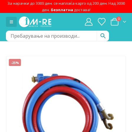
За нарачки до 3000 ден. се наплаќа карго од 200 ден. Над 3000
ден.
безплатна
достава!
0
-25%