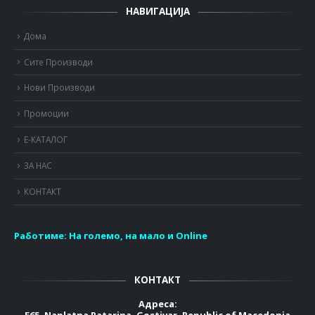
НАВИГАЦИЈА
Дома
Сите Производи
Нови Производи
Промоции
Е-КАТАЛОГ
ЗА НАС
КОНТАКТ
Работиме:
На големо, на мало и Online
КОНТАКТ
Адреса:
E65, Naplatna Patarina, Gostivar, Republic of Macedonia