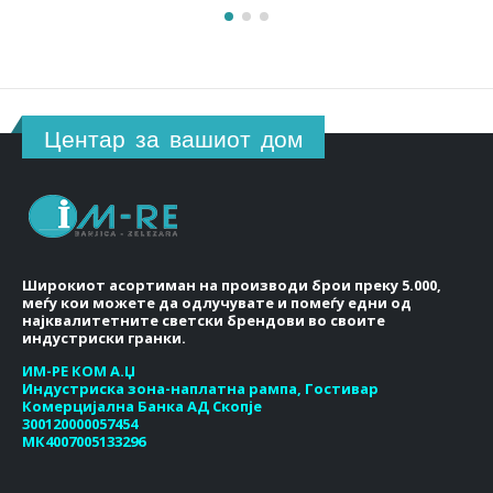
Центар за вашиот дом
Широкиот асортиман на производи брои преку 5.000,
меѓу кои можете да одлучувате и помеѓу едни од
најквалитетните светски брендови во своите
индустриски гранки.
ИМ-РЕ КОМ А.Џ
Индустриска зона-наплатна рампа, Гостивар
Комерцијална Банка АД Скопје
300120000057454
МК4007005133296