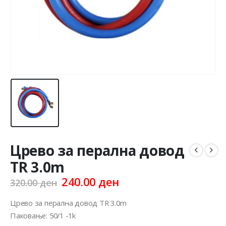
Црево за перална довод
TR 3.0m
Original
Current
240.00
ден
320.00
ден
price
price
was:
is:
Црево за перална довод TR 3.0m
320.00 ден.
240.00 ден.
Паковање: 50/1 -1k