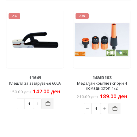
-5%
-10%
11649
14MD103
Клешти за заварување 600A
Медалјан комплет спојки 4
комада (стоп) 1/2
Original
Current
142.00
ден
150.00
ден
rent
price
price
Original
Cur
189.00
ден
210.00
ден
e
was:
is:
price
pric
150.00 ден.
142.00 ден.
was:
is:
00 ден.
210.00 ден.
189