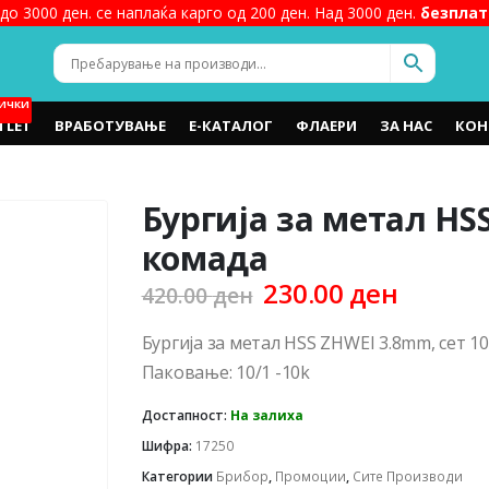
до 3000 ден. се наплаќа карго од 200 ден. Над 3000 ден.
безплат
ИЧКИ
TLET
ВРАБОТУВАЊЕ
Е-КАТАЛОГ
ФЛАЕРИ
ЗА НАС
КОН
Бургија за метал HS
комада
Original
Curren
230.00
ден
420.00
ден
price
price
was:
is:
Бургија за метал HSS ZHWEI 3.8mm, сет 1
420.00 ден.
230.00 
Паковање: 10/1 -10k
Достапност:
На залиха
Шифра:
17250
Категории
Брибор
,
Промоции
,
Сите Производи