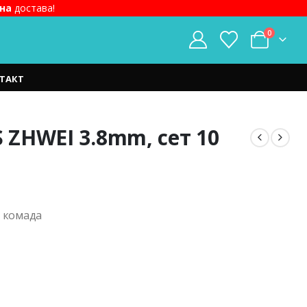
на
достава!
0
ТАКТ
S ZHWEI 3.8mm, сет 10
t
0 комада
ден.