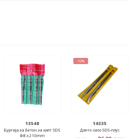
-12%
13548
14335
Бургија за бетон за хилт SDS
Длето сило SDS-плус
Ф8 x 210mm