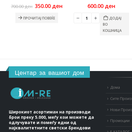
Original
Current
350.00
ден
600.00
ден
700.00
ден
price
price
was:
is:
ПРОЧИТАЈ ПОВЕЌЕ
ДОДАЈ
700.00 ден.
350.00 ден.
ВО
КОШНИЦА
Центар за вашиот дом
Дома
Сите Прои
Нови Прои
Широкиот асортиман на производи
брои преку 5.000, меѓу кои можете да
Промоции
одлучувате и помеѓу едни од
најквалитетните светски брендови
Е-КАТАЛОГ