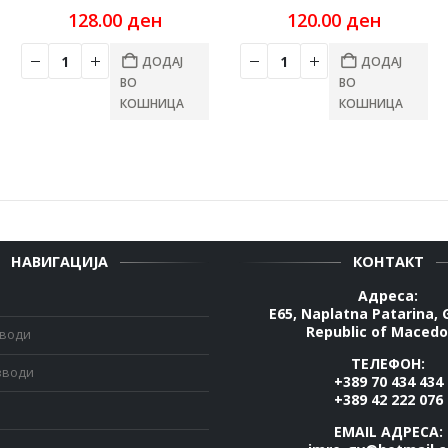
128.00
ден
120.00
ден
ДОДАЈ
ДОДАЈ
ВО
ВО
КОШНИЦА
КОШНИЦА
НАВИГАЦИЈА
КОНТАКТ
Адреса:
E65, Naplatna Patarina, 
Republic of Macedo
зводи
ТЕЛЕФОН:
зводи
+389 70 434 434
+389 42 222 076
EMAIL АДРЕСА: