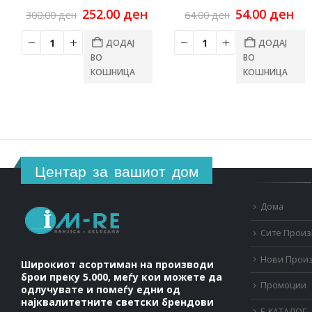
Original
Current
Original
Cu
252.00
ден
54.00
ден
300.00
ден
64.00
ден
price
price
price
pri
was:
is:
was:
is:
ДОДАЈ
ДОДАЈ
300.00 ден.
252.00 ден.
64.00 ден.
54.
ВО
ВО
КОШНИЦА
КОШНИЦА
Центар за вашиот дом
Дома
Сите Прои
Нови Прои
Широкиот асортиман на производи
брои преку 5.000, меѓу кои можете да
Промоции
одлучувате и помеѓу едни од
најквалитетните светски брендови
Е-КАТАЛОГ