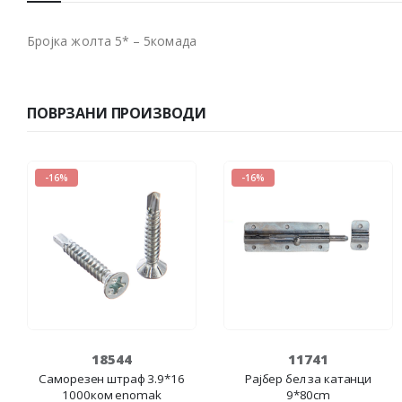
Бројка жолта 5* – 5комада
ПОВРЗАНИ ПРОИЗВОДИ
-16%
-16%
18544
11741
Cаморезен штраф 3.9*16
Рајбер бел за катанци
1000ком enomak
9*80cm