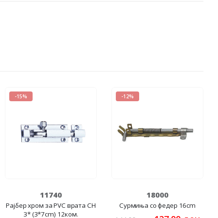
-15%
-12%
11740
18000
Рајбер хром за PVC врата CH
Сурмиња со федер 16cm
3* (3*7cm) 12ком.