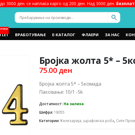
до 3000 ден. се наплаќа карго од 200 ден. Над 3000 ден.
безплат
ИЧКИ
TLET
ВРАБОТУВАЊЕ
Е-КАТАЛОГ
ФЛАЕРИ
ЗА НАС
КОН
Бројка жолта 5* – 5
75.00
ден
Бројка жолта 5* – 5комада
Паковање: 10/1 -5k
Достапност:
На залиха
Шифра:
18055
Категории
Железарија, шрафовска роба
,
Сите Про