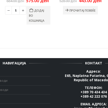
Original
Current
Original
Cu
575.00
ден
443.00
ден
684.00
ден
528.00
ден
rrent
price
price
price
pri
ce
was:
is:
was:
is:
ДОДАЈ
ПРОЧИТАЈ ПОВЕЌЕ
684.00 ден.
575.00 ден.
528.00 ден.
443
ВО
00 ден.
КОШНИЦА
НАВИГАЦИЈА
КОНТАКТ
Адреса:
E65, Naplatna Patarina, 
Republic of Macedo
зводи
ТЕЛЕФОН:
зводи
+389 70 434 434
+389 42 222 076
EMAIL АДРЕСА: