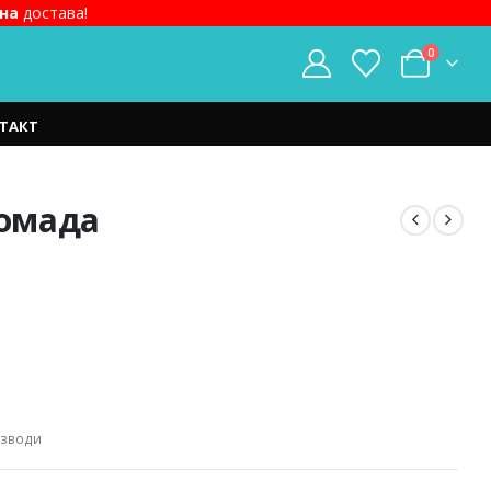
на
достава!
0
ТАКТ
комада
изводи