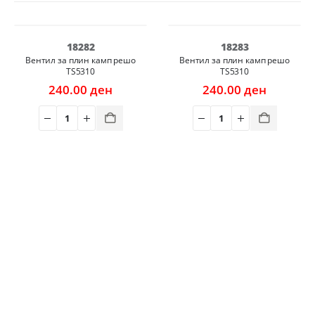
18282
18283
Вентил за плин камп решо
Вентил за плин камп решо
TS5310
TS5310
240.00
ден
240.00
ден