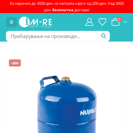
За нарачки до 3000 ден. се наплаќа карго од 200 ден. Над 3000
ден.
безплатна
достава!
0
-30%