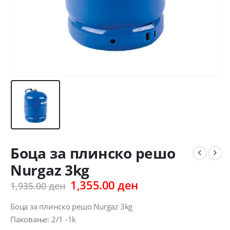
Боца за плинско решо
Nurgaz 3kg
Original
Current
1,355.00
ден
1,935.00
ден
price
price
was:
is:
Боца за плинско решо Nurgaz 3kg
1,935.00 ден.
1,355.00 ден.
Паковање: 2/1 -1k