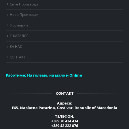
Сите Производи
Нови Производи
Промоции
Е-КАТАЛОГ
ЗА НАС
КОНТАКТ
Работиме:
На големо, на мало и Online
КОНТАКТ
Адреса:
E65, Naplatna Patarina, Gostivar, Republic of Macedonia
ТЕЛЕФОН:
+389 70 434 434
+389 42 222 076