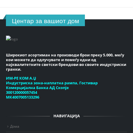
Центар за вашиот дом
Широкиот асортиман на производи брои преку 5.000, меѓу
кои можете да одлучувате и помеѓу едни од
најквалитетните светски брендови во своите индустриски
гранки.
ИМ-РЕ КОМ А.Џ
Индустриска зона-наплатна рампа, Гостивар
Комерцијална Банка АД Скопје
300120000057454
МК4007005133296
НАВИГАЦИЈА
Дома