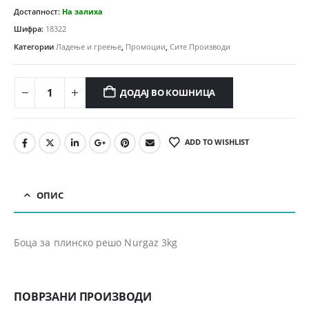
Достапност:
На залиха
Шифра:
18322
Категории
Ладење и греење
,
Промоции
,
Сите Производи
ДОДАЈ ВО КОШНИЦА
ADD TO WISHLIST
ОПИС
Боца за плинско решо Nurgaz 3kg
ПОВРЗАНИ ПРОИЗВОДИ