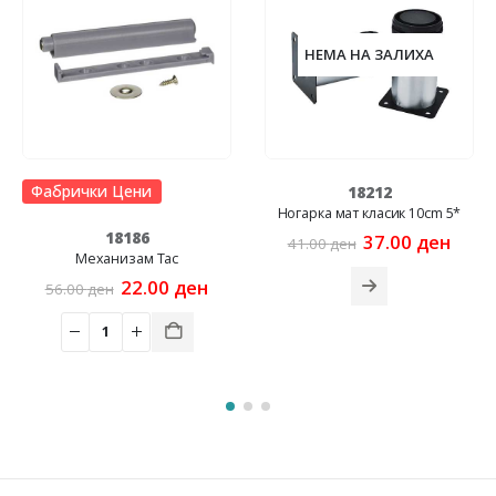
НЕМА НА ЗАЛИХА
Фабрички Цени
18212
Ногарка мат класик 10cm 5*
18186
Original
Curr
37.00
ден
41.00
ден
price
price
Механизам Таc
was:
is:
Original
Current
22.00
ден
56.00
ден
41.00 ден.
37.00
price
price
was:
is:
56.00 ден.
22.00 ден.