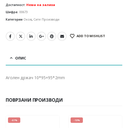
Достапност:
Нема на залиха
Шифра:
00673
Категории
Оков
,
Сите Производи
ADD TO WISHLIST
ОПИС
Аголен држач 10*95×95*2mm
ПОВРЗАНИ ПРОИЗВОДИ
-61%
-10%