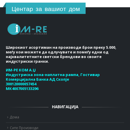
Центар за вашиот дом
Широкиот асортиман на производи брои преку 5.000,
меѓу кои можете да одлучувате и помеѓу едни од
најквалитетните светски брендови во своите
индустриски гранки.
ИМ-РЕ КОМ А.Џ
Индустриска зона-наплатна рампа, Гостивар
Комерцијална Банка АД Скопје
300120000057454
МК4007005133296
НАВИГАЦИЈА
Дома
Сите Производи