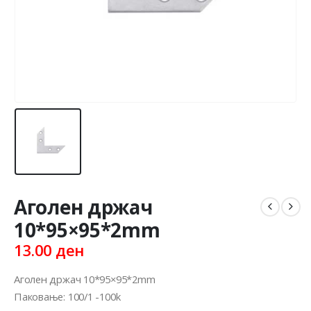
Аголен држач
10*95×95*2mm
13.00
ден
Аголен држач 10*95×95*2mm
Паковање: 100/1 -100k