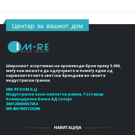
Центар за вашиот дом
Широкиот асортиман на производи брои преку 5.000,
меѓу кои можете да одлучувате и помеѓу едни од
најквалитетните светски брендови во своите
индустриски гранки.
ИМ-РЕ КОМ А.Џ
Индустриска зона-наплатна рампа, Гостивар
Комерцијална Банка АД Скопје
300120000057454
МК4007005133296
НАВИГАЦИЈА