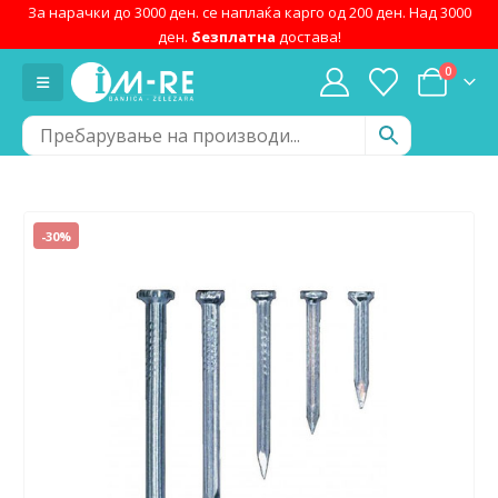
За нарачки до 3000 ден. се наплаќа карго од 200 ден. Над 3000
ден.
безплатна
достава!
0
-30%