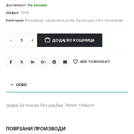
Достапност:
На залиха
Шифра:
18146
Категории
Железарија, шрафовска роба
,
Промоции
,
Сите Производи
ДОДАЈ ВО КОШНИЦА
ADD TO WISHLIST
ОПИС
Шајки бетонски без шајбна 70mm 100kom
ПОВРЗАНИ ПРОИЗВОДИ