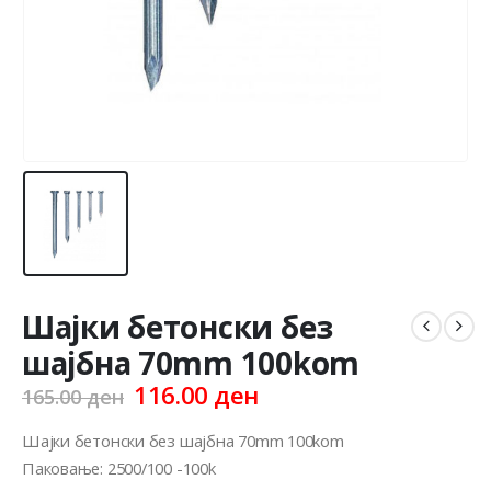
Шајки бетонски без
шајбна 70mm 100kom
Original
Current
116.00
ден
165.00
ден
price
price
was:
is:
Шајки бетонски без шајбна 70mm 100kom
165.00 ден.
116.00 ден.
Паковање: 2500/100 -100k