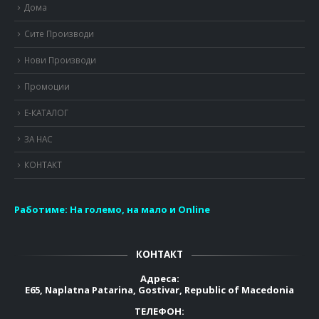
Дома
Сите Производи
Нови Производи
Промоции
Е-КАТАЛОГ
ЗА НАС
КОНТАКТ
Работиме:
На големо, на мало и Online
КОНТАКТ
Адреса:
E65, Naplatna Patarina, Gostivar, Republic of Macedonia
ТЕЛЕФОН: