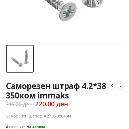
Cаморезен штраф 4.2*38
350ком immaks
Original
Current
220.00
ден
315.00
ден
price
price
was:
is:
Cаморезен штраф 4.2*38 350ком
315.00 ден.
220.00 ден.
Достапност:
На залиха