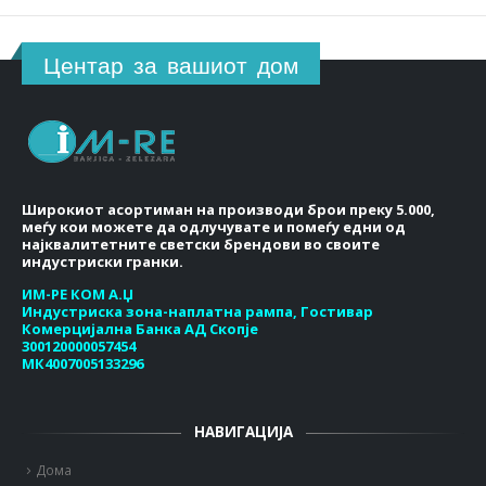
Центар за вашиот дом
Широкиот асортиман на производи брои преку 5.000,
меѓу кои можете да одлучувате и помеѓу едни од
најквалитетните светски брендови во своите
индустриски гранки.
ИМ-РЕ КОМ А.Џ
Индустриска зона-наплатна рампа, Гостивар
Комерцијална Банка АД Скопје
300120000057454
МК4007005133296
НАВИГАЦИЈА
Дома