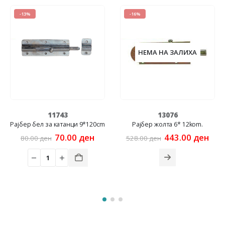
-13%
-16%
НЕМА НА ЗАЛИХА
11743
13076
Рајбер бел за катанци 9*120cm
Рајбер жолта 6* 12kom.
Original
Current
Original
Curr
70.00
ден
443.00
ден
80.00
ден
528.00
ден
rent
price
price
price
price
e
was:
is:
was:
is:
80.00 ден.
70.00 ден.
528.00 ден.
443.0
.00 ден.