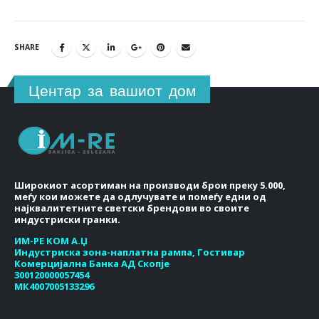
SHARE
Центар за вашиот дом
Широкиот асортиман на производи брои преку 5.000,
меѓу кои можете да одлучувате и помеѓу едни од
најквалитетните светски брендови во своите
индустриски гранки.
ИМ-РЕ КОМ А.Џ
Индустриска зона-наплатна рампа, Гостивар
Комерцијална Банка АД Скопје
300120000057454
МК4007005133296