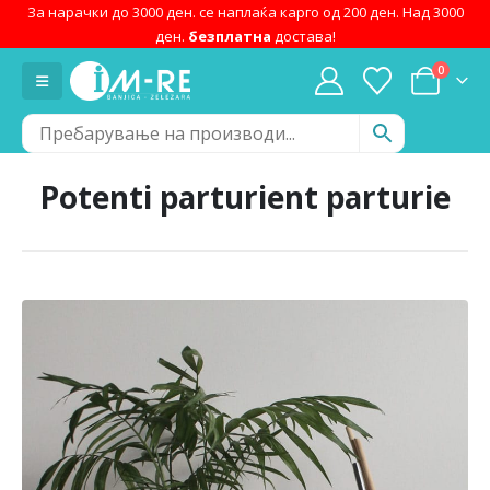
За нарачки до 3000 ден. се наплаќа карго од 200 ден. Над 3000
ден.
безплатна
достава!
0
Potenti parturient parturie