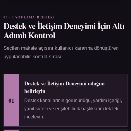
05 · UYGULAMA REHBERİ
Destek ve İletişim Deneyimi İçin Altı
Adımlı Kontrol
Seçilen makale açısını kullanıcı kararına dönüştüren
uygulanabilir kontrol sırası.
Destek ve İletişim Deneyimi odağını
belirleyin
01
Destek kanallarının görünürlüğü, yardım içeriği,
yanıt süreci ve erişilebilirlik başlıklarını tek tek
inceleyin.