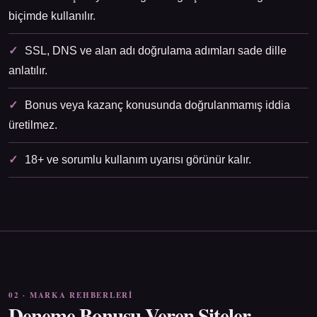
biçimde kullanılır.
SSL, DNS ve alan adı doğrulama adımları sade dille
anlatılır.
Bonus veya kazanç konusunda doğrulanmamış iddia
üretilmez.
18+ ve sorumlu kullanım uyarısı görünür kalır.
02 · MARKA REHBERLERİ
Deneme Bonusu Veren Siteler