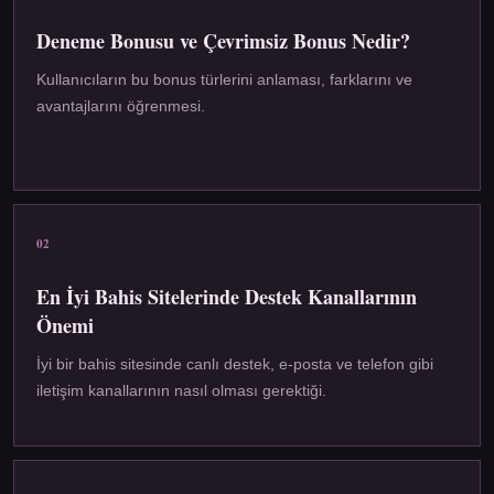
Deneme Bonusu ve Çevrimsiz Bonus Nedir?
Kullanıcıların bu bonus türlerini anlaması, farklarını ve
avantajlarını öğrenmesi.
02
En İyi Bahis Sitelerinde Destek Kanallarının
Önemi
İyi bir bahis sitesinde canlı destek, e-posta ve telefon gibi
iletişim kanallarının nasıl olması gerektiği.