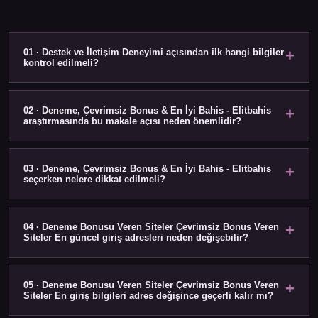
01 · Destek ve İletişim Deneyimi açısından ilk hangi bilgiler
+
kontrol edilmeli?
Destek kanallarının görünürlüğü, yardım içeriği, yanıt
02 · Deneme, Çevrimsiz Bonus & En İyi Bahis - Elitbahis
+
araştırmasında bu makale açısı neden önemlidir?
süreci ve erişilebilirlik birlikte değerlendirilmelidir. Tek
bir işaret veya tanıtım cümlesi yerine koşullar
Kullanıcının amacı yalnız bağlantıya ulaşmak değil,
doğrulanabilir kaynaklardan okunmalıdır.
03 · Deneme, Çevrimsiz Bonus & En İyi Bahis - Elitbahis
+
seçerken nelere dikkat edilmeli?
işlem öncesinde riskleri ve değişebilen koşulları
anlamaktır. Bu nedenle Destek ve İletişim Deneyimi
Güncel alan adı, bağlantı güvenliği, açık kullanım
başlığı karar sürecine ayrı bir kontrol katmanı ekler.
04 · Deneme Bonusu Veren Siteler Çevrimsiz Bonus Veren
+
Siteler En güncel giriş adresleri neden değişebilir?
koşulları, destek kanalları ve ödeme kuralları birlikte
değerlendirilmelidir. Tek bir işarete dayanmak yerine
Alan adı ve erişim koşulları zaman içinde değişebilir.
bilgiler resmî kaynaklardan doğrulanmalıdır.
05 · Deneme Bonusu Veren Siteler Çevrimsiz Bonus Veren
+
Siteler En giriş bilgileri adres değişince geçerli kalır mı?
Eski bağlantılar yerine güncel adresi, HTTPS