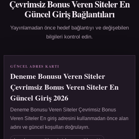
Çevrimsiz Bonus Veren Siteler En
Güncel Giriş Bağlantıları
Yayınlamadan önce hedef bağlantıyı ve değişebilen
bilgileri kontrol edin.
GÜNCEL ADRES KARTI
Deneme Bonusu Veren Siteler
Çevrimsiz Bonus Veren Siteler En
Güncel Giriş 2026
Deneme Bonusu Veren Siteler Çevrimsiz Bonus
Veren Siteler En giriş adresini kullanmadan önce alan
adını ve güncel koşulları doğrulayın.