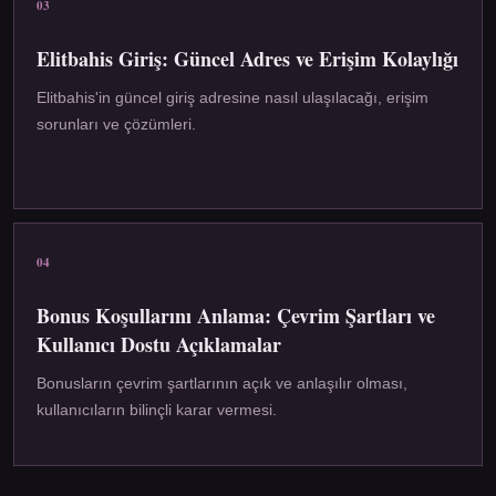
03
Elitbahis Giriş: Güncel Adres ve Erişim Kolaylığı
Elitbahis'in güncel giriş adresine nasıl ulaşılacağı, erişim
sorunları ve çözümleri.
04
Bonus Koşullarını Anlama: Çevrim Şartları ve
Kullanıcı Dostu Açıklamalar
Bonusların çevrim şartlarının açık ve anlaşılır olması,
kullanıcıların bilinçli karar vermesi.