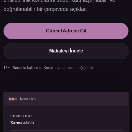
erişilebilirlik konularını sade, karşılaştırılabilir ve
doğrulanabilir bir çerçevede açıklar.
Güncel Adrese Git
Makaleyi İncele
18+ · Sorumlu kullanım · Koşullar ve adresler değişebilir.
İçerik özeti
HEDEFLEME
Karma odaklı