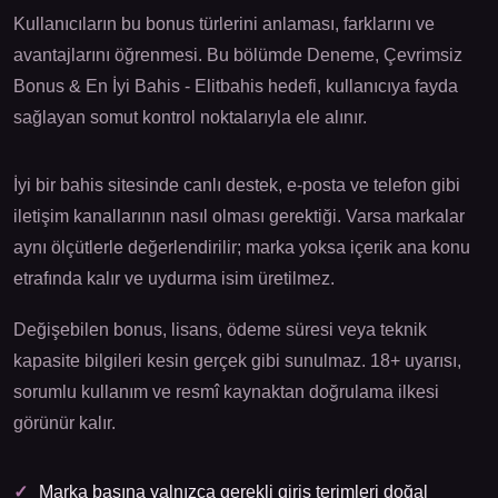
Kullanıcıların bu bonus türlerini anlaması, farklarını ve
avantajlarını öğrenmesi. Bu bölümde Deneme, Çevrimsiz
Bonus & En İyi Bahis - Elitbahis hedefi, kullanıcıya fayda
sağlayan somut kontrol noktalarıyla ele alınır.
İyi bir bahis sitesinde canlı destek, e-posta ve telefon gibi
iletişim kanallarının nasıl olması gerektiği. Varsa markalar
aynı ölçütlerle değerlendirilir; marka yoksa içerik ana konu
etrafında kalır ve uydurma isim üretilmez.
Değişebilen bonus, lisans, ödeme süresi veya teknik
kapasite bilgileri kesin gerçek gibi sunulmaz. 18+ uyarısı,
sorumlu kullanım ve resmî kaynaktan doğrulama ilkesi
görünür kalır.
Marka başına yalnızca gerekli giriş terimleri doğal