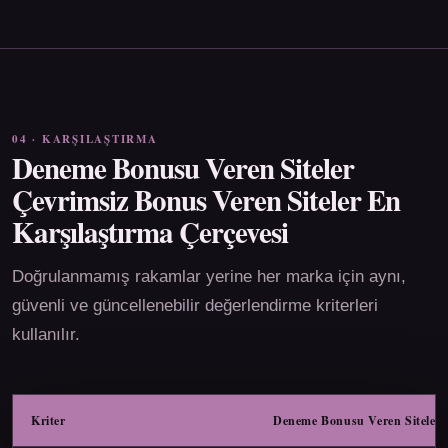
04 · KARŞILAŞTIRMA
Deneme Bonusu Veren Siteler
Çevrimsiz Bonus Veren Siteler En
Karşılaştırma Çerçevesi
Doğrulanmamış rakamlar yerine her marka için aynı,
güvenli ve güncellenebilir değerlendirme kriterleri
kullanılır.
Kriter
Deneme Bonusu Veren Siteler 