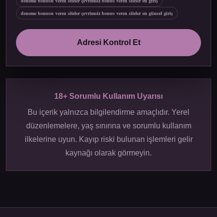
deneme bonusu veren siteler çevrimsiz bonus veren siteler en giriş
deneme bonusu veren siteler çevrimsiz bonus veren siteler en güncel giriş
Adresi Kontrol Et
18+ Sorumlu Kullanım Uyarısı
Bu içerik yalnızca bilgilendirme amaçlıdır. Yerel
düzenlemelere, yaş sınırına ve sorumlu kullanım
ilkelerine uyun. Kayıp riski bulunan işlemleri gelir
kaynağı olarak görmeyin.