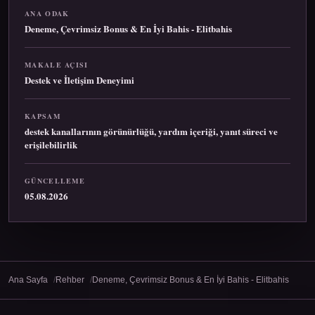
ANA ODAK
Deneme, Çevrimsiz Bonus & En İyi Bahis - Elitbahis
MAKALE AÇISI
Destek ve İletişim Deneyimi
KAPSAM
destek kanallarının görünürlüğü, yardım içeriği, yanıt süreci ve
erişilebilirlik
GÜNCELLEME
05.08.2026
Ana Sayfa
Rehber
Deneme, Çevrimsiz Bonus & En İyi Bahis - Elitbahis