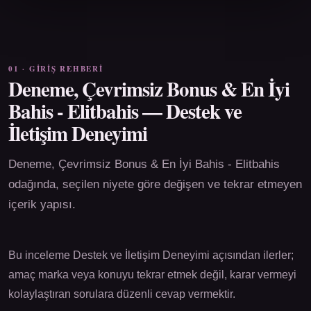
01 · GİRİŞ REHBERİ
Deneme, Çevrimsiz Bonus & En İyi
Bahis - Elitbahis — Destek ve
İletişim Deneyimi
Deneme, Çevrimsiz Bonus & En İyi Bahis - Elitbahis
odağında, seçilen niyete göre değişen ve tekrar etmeyen
içerik yapısı.
Bu inceleme Destek ve İletişim Deneyimi açısından ilerler;
amaç marka veya konuyu tekrar etmek değil, karar vermeyi
kolaylaştıran sorulara düzenli cevap vermektir.