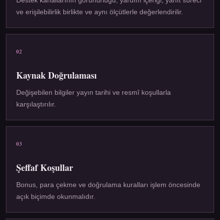
Destek kanallarının görünürlüğü, yardım içeriği, yanıt süreci
ve erişilebilirlik birlikte ve aynı ölçütlerle değerlendirilir.
02
Kaynak Doğrulaması
Değişebilen bilgiler yayın tarihi ve resmî koşullarla
karşılaştırılır.
03
Şeffaf Koşullar
Bonus, para çekme ve doğrulama kuralları işlem öncesinde
açık biçimde okunmalıdır.