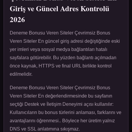
Giriş ve Güncel Adres Kontrolü
2026
Deneme Bonusu Veren Siteler Çevrimsiz Bonus
Veren Siteler En güncel giriş adresi değiştiğinde eski
yer imleri veya sosyal medya bağlantıları hatalı
sayfalara götürebilir. Bu yüzden bağlantı açılmadan
önce kaynak, HTTPS ve final URL birlikte kontrol
edilmelidir.
Deneme Bonusu Veren Siteler Çevrimsiz Bonus
Veren Siteler En değerlendirmesinde bu sayfanın
seçtiği Destek ve İletişim Deneyimi açısı kullanılır:
Kullanıcıların bu bonus türlerini anlaması, farklarını ve
avantajlarını öğrenmesi.. Böylece her üretim yalnız
DNS ve SSL anlatımına sıkışmaz.