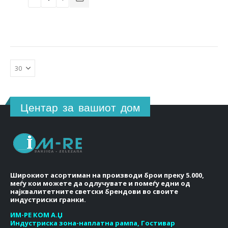
Центар за вашиот дом
Широкиот асортиман на производи брои преку 5.000,
меѓу кои можете да одлучувате и помеѓу едни од
најквалитетните светски брендови во своите
индустриски гранки.
ИМ-РЕ КОМ А.Џ
Индустриска зона-наплатна рампа, Гостивар