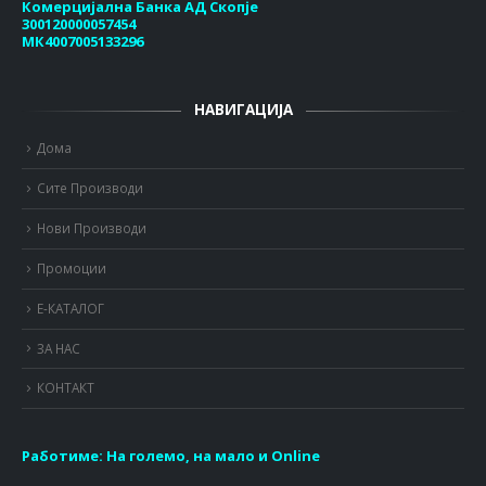
Комерцијална Банка АД Скопје
300120000057454
МК4007005133296
НАВИГАЦИЈА
Дома
Сите Производи
Нови Производи
Промоции
Е-КАТАЛОГ
ЗА НАС
КОНТАКТ
Работиме:
На големо, на мало и Online