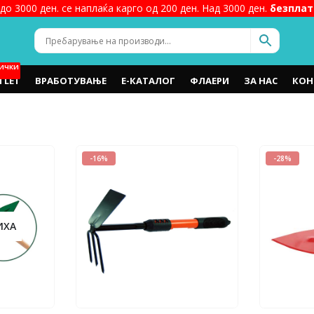
до 3000 ден. се наплаќа карго од 200 ден. Над 3000 ден.
безплат
ИЧКИ
TLET
ВРАБОТУВАЊЕ
Е-КАТАЛОГ
ФЛАЕРИ
ЗА НАС
КОН
-16%
-28%
ИХА