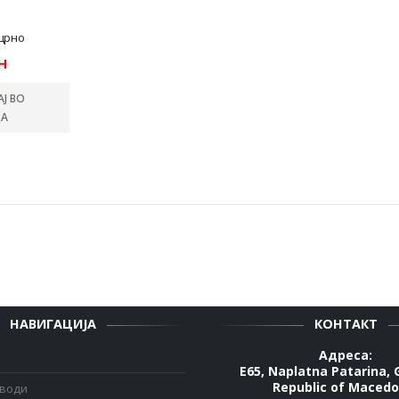
црно
н
Ј ВО
А
НАВИГАЦИЈА
КОНТАКТ
Адреса:
E65, Naplatna Patarina, 
Republic of Macedo
зводи