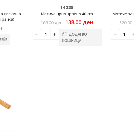
14225
за цвеќиња
Мотиче црно црвено 40 cm
Мотиче за 
 рачка)
Original
Current
138.00
ден
165.00
ден
320.00
price
price
н
was:
is:
ДОДАЈ ВО
165.00 ден.
138.00 ден.
ВЕЌЕ
КОШНИЦА