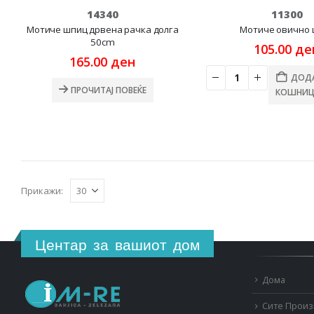
14340
11300
Мотиче шпиц дрвена рачка долга
Мотиче овично 
50cm
105.00
де
165.00
ден
ДОДА
ПРОЧИТАЈ ПОВЕЌЕ
КОШНИЦ
Прикажи:
Центар за вашиот дом
Дома
Сите Прои