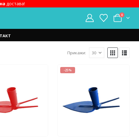
на
достава!
0
ТАКТ
Прикажи:
-25%