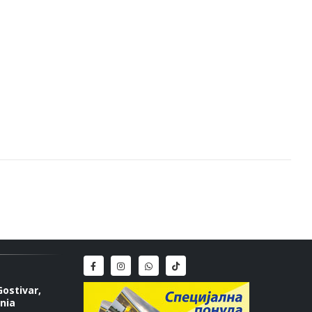
Gostivar,
nia