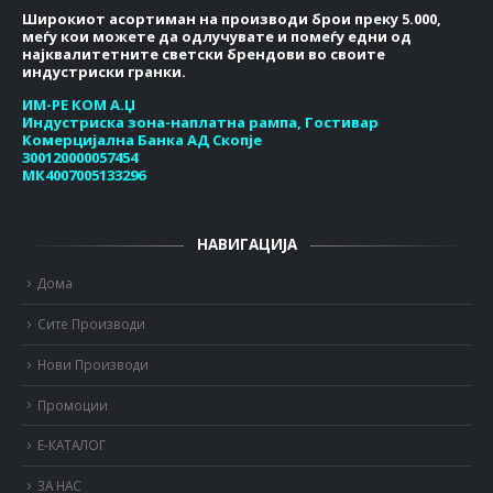
Широкиот асортиман на производи брои преку 5.000,
меѓу кои можете да одлучувате и помеѓу едни од
најквалитетните светски брендови во своите
индустриски гранки.
ИМ-РЕ КОМ А.Џ
Индустриска зона-наплатна рампа, Гостивар
Комерцијална Банка АД Скопје
300120000057454
МК4007005133296
НАВИГАЦИЈА
Дома
Сите Производи
Нови Производи
Промоции
Е-КАТАЛОГ
ЗА НАС