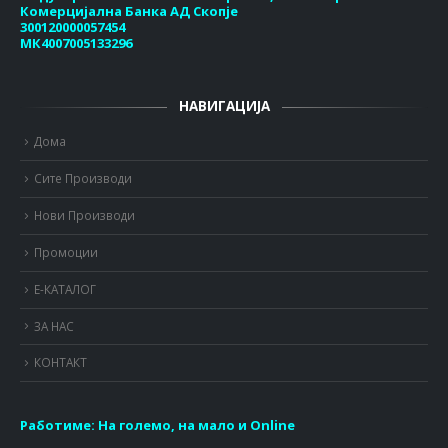
Комерцијална Банка АД Скопје
300120000057454
МК4007005133296
НАВИГАЦИЈА
Дома
Сите Производи
Нови Производи
Промоции
Е-КАТАЛОГ
ЗА НАС
КОНТАКТ
Работиме:
На големо, на мало и Online