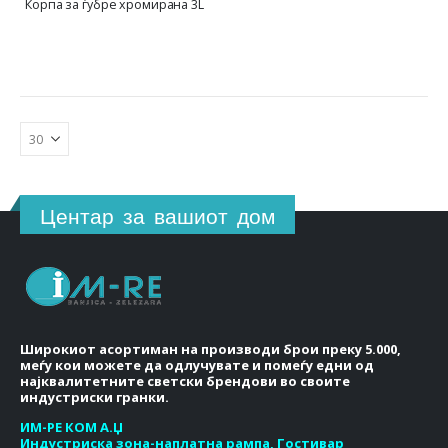
Корпа за ѓубре хромирана 3L
Центар за вашиот дом
Широкиот асортиман на производи брои преку 5.000,
меѓу кои можете да одлучувате и помеѓу едни од
најквалитетните светски брендови во своите
индустриски гранки.
ИМ-РЕ КОМ А.Џ
Индустриска зона-наплатна рампа, Гостивар