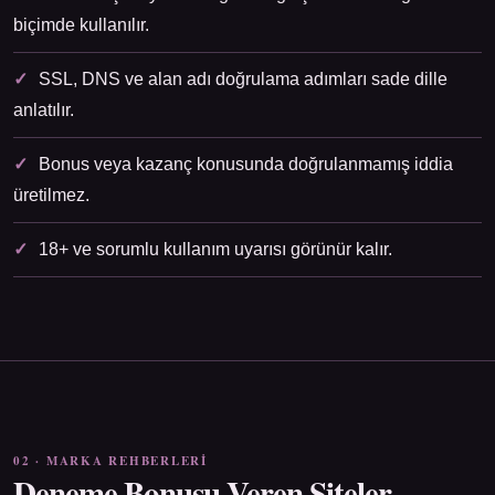
biçimde kullanılır.
SSL, DNS ve alan adı doğrulama adımları sade dille
anlatılır.
Bonus veya kazanç konusunda doğrulanmamış iddia
üretilmez.
18+ ve sorumlu kullanım uyarısı görünür kalır.
02 · MARKA REHBERLERİ
Deneme Bonusu Veren Siteler