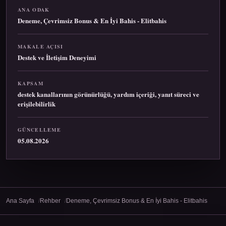
ANA ODAK
Deneme, Çevrimsiz Bonus & En İyi Bahis - Elitbahis
MAKALE AÇISI
Destek ve İletişim Deneyimi
KAPSAM
destek kanallarının görünürlüğü, yardım içeriği, yanıt süreci ve
erişilebilirlik
GÜNCELLEME
05.08.2026
Ana Sayfa
Rehber
Deneme, Çevrimsiz Bonus & En İyi Bahis - Elitbahis