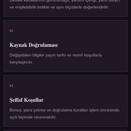
Destek kanallarının görünürlüğü, yardım içeriği, yanıt süreci
ve erişilebilirlik birlikte ve aynı ölçütlerle değerlendirilir.
02
Kaynak Doğrulaması
Değişebilen bilgiler yayın tarihi ve resmî koşullarla
karşılaştırılır.
03
Şeffaf Koşullar
Bonus, para çekme ve doğrulama kuralları işlem öncesinde
açık biçimde okunmalıdır.