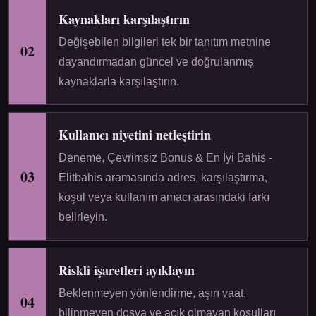
Kaynakları karşılaştırın
Değişebilen bilgileri tek bir tanıtım metnine
02
dayandırmadan güncel ve doğrulanmış
kaynaklarla karşılaştırın.
Kullanıcı niyetini netleştirin
Deneme, Çevrimsiz Bonus & En İyi Bahis -
03
Elitbahis aramasında adres, karşılaştırma,
koşul veya kullanım amacı arasındaki farkı
belirleyin.
Riskli işaretleri ayıklayın
Beklenmeyen yönlendirme, aşırı vaat,
04
bilinmeyen dosya ve açık olmayan koşulları