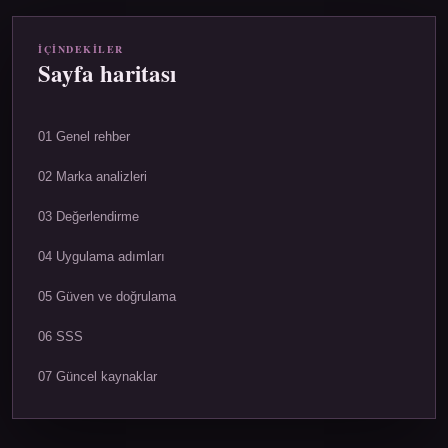
İÇİNDEKİLER
Sayfa haritası
01 Genel rehber
02 Marka analizleri
03 Değerlendirme
04 Uygulama adımları
05 Güven ve doğrulama
06 SSS
07 Güncel kaynaklar