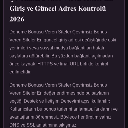
Giriş ve Güncel Adres Kontrolü
2026
Deneme Bonusu Veren Siteler Çevrimsiz Bonus
Veren Siteler En güncel giriş adresi değiştiğinde eski
yer imleri veya sosyal medya bağlantıları hatalı
sayfalara götürebilir. Bu yüzden bağlantı açılmadan
önce kaynak, HTTPS ve final URL birlikte kontrol
edilmelidir.
Deneme Bonusu Veren Siteler Çevrimsiz Bonus
Veren Siteler En değerlendirmesinde bu sayfanın
seçtiği Destek ve İletişim Deneyimi açısı kullanılır:
Kullanıcıların bu bonus türlerini anlaması, farklarını ve
avantajlarını öğrenmesi.. Böylece her üretim yalnız
DNS ve SSL anlatımına sıkışmaz.