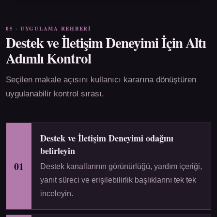
05 · UYGULAMA REHBERİ
Destek ve İletişim Deneyimi İçin Altı
Adımlı Kontrol
Seçilen makale açısını kullanıcı kararına dönüştüren
uygulanabilir kontrol sırası.
Destek ve İletişim Deneyimi odağını
belirleyin
01
Destek kanallarının görünürlüğü, yardım içeriği,
yanıt süreci ve erişilebilirlik başlıklarını tek tek
inceleyin.