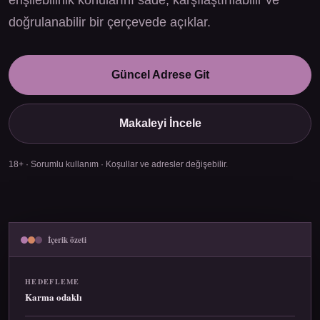
erişilebilirlik konularını sade, karşılaştırılabilir ve
doğrulanabilir bir çerçevede açıklar.
Güncel Adrese Git
Makaleyi İncele
18+ · Sorumlu kullanım · Koşullar ve adresler değişebilir.
İçerik özeti
HEDEFLEME
Karma odaklı