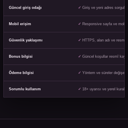
Güncel giriş odağı
✓
Giriş ve yeni adres sorguları
Mobil erişim
✓
Responsive sayfa ve mobil t
Güvenlik yaklaşımı
✓
HTTPS, alan adı ve resmî 
Bonus bilgisi
✓
Güncel koşullar resmî kayna
Ödeme bilgisi
✓
Yöntem ve süreler değişebil
Sorumlu kullanım
✓
18+ uyarısı ve yerel kurall