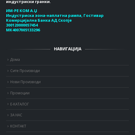
индустриски гранки.
ИМ-РЕ КОМ А.Џ
Индустриска зона-наплатна рампа, Гостивар
Комерцијална Банка АД Скопје
300120000057454
МК4007005133296
НАВИГАЦИЈА
Дома
Сите Производи
Нови Производи
Промоции
Е-КАТАЛОГ
ЗА НАС
КОНТАКТ