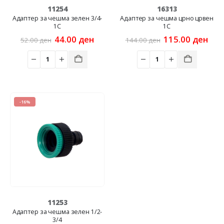
11254
16313
Адаптер за чешма зелен 3/4-
Адаптер за чешма црно црвен
1C
1C
Original
Current
Original
Cur
44.00
ден
115.00
ден
52.00
ден
144.00
ден
price
price
price
pric
was:
is:
was:
is:
52.00 ден.
44.00 ден.
144.00 ден.
115
-16%
11253
Адаптер за чешма зелен 1/2-
3/4