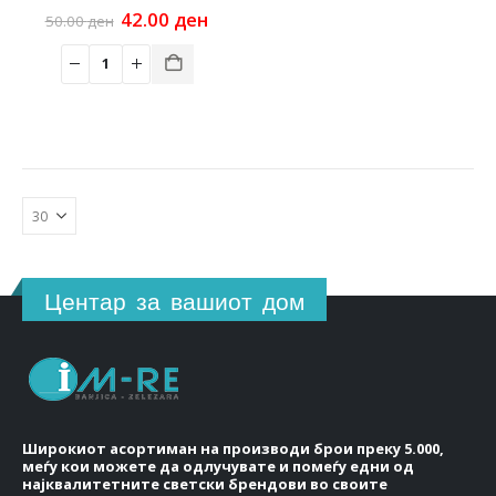
Original
Current
42.00
ден
50.00
ден
price
price
was:
is:
50.00 ден.
42.00 ден.
Центар за вашиот дом
Широкиот асортиман на производи брои преку 5.000,
меѓу кои можете да одлучувате и помеѓу едни од
најквалитетните светски брендови во своите