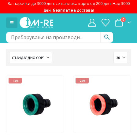
За нарачки до 3000 ден. се наплаќа карго од 200 ден. Над 3000
ден.
безплатна
достава!
0
-15%
-20%