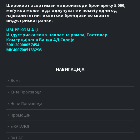
Широкиот асортиман на производи брои преку 5.000,
меѓу кои можете да одлучувате и помеѓу едни од
најквалитетните светски брендови во своите
индустриски гранки.
ИМ-РЕ КОМ А.Џ
Индустриска зона-наплатна рампа, Гостивар
Комерцијална Банка АД Скопје
300120000057454
МК4007005133296
НАВИГАЦИЈА
Дома
Сите Производи
Нови Производи
Промоции
Е-КАТАЛОГ
ЗА НАС