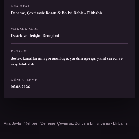
ANA ODAK
Deneme, Çevrimsiz Bonus & En İyi Bahis - Elitbahis
MAKALE AÇISI
Destek ve İletişim Deneyimi
KAPSAM
destek kanallarının görünürlüğü, yardım içeriği, yanıt süreci ve
erişilebilirlik
GÜNCELLEME
05.08.2026
Ana Sayfa
Rehber
Deneme, Çevrimsiz Bonus & En İyi Bahis - Elitbahis