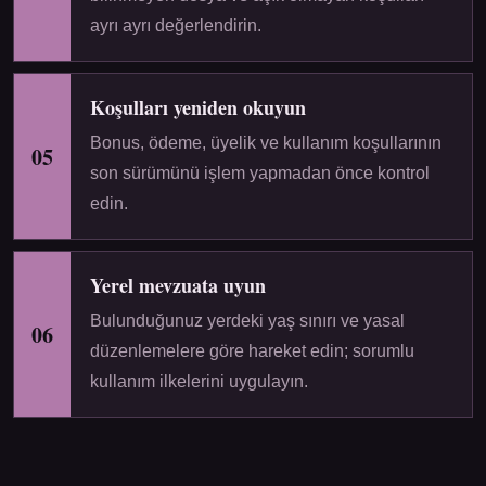
ayrı ayrı değerlendirin.
Koşulları yeniden okuyun
Bonus, ödeme, üyelik ve kullanım koşullarının
05
son sürümünü işlem yapmadan önce kontrol
edin.
Yerel mevzuata uyun
Bulunduğunuz yerdeki yaş sınırı ve yasal
06
düzenlemelere göre hareket edin; sorumlu
kullanım ilkelerini uygulayın.