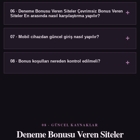
sertifikasını ve kaynağı birlikte doğrulayın.
Alan adı değişikliği çoğu durumda kullanıcı hesabını
06 · Deneme Bonusu Veren Siteler Çevrimsiz Bonus Veren
+
Siteler En arasında nasıl karşılaştırma yapılır?
değiştirmez; ancak giriş yapmadan önce doğru ve
resmî bağlantıda olduğunuzu kontrol edin.
Arayüz, destek, ödeme kuralları, sorumlu kullanım
07 · Mobil cihazdan güncel giriş nasıl yapılır?
+
araçları ve güncel koşullar aynı kriterlerle
karşılaştırılmalıdır.
Mobil tarayıcı üzerinden güncel adres açılabilir. Adres
08 · Bonus koşulları nereden kontrol edilmeli?
+
çubuğundaki alan adını ve HTTPS göstergesini
kontrol edin; bilinmeyen APK veya profil dosyalarını
Bonus oranları ve çevrim koşulları değişebileceği için
yüklemeyin.
güncel kampanya sayfası ve kullanım şartları esas
alınmalıdır. Bu sayfa doğrulanmamış oran veya kesin
kazanç vaadi üretmez.
08 · GÜNCEL KAYNAKLAR
Deneme Bonusu Veren Siteler