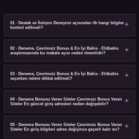
01 · Destek ve İletişim Deneyimi açısından ilk hangi bilgiler
+
kontrol edilmeli?
Destek kanallarının görünürlüğü, yardım içeriği, yanıt
02 · Deneme, Çevrimsiz Bonus & En İyi Bahis - Elitbahis
+
araştırmasında bu makale açısı neden önemlidir?
süreci ve erişilebilirlik birlikte değerlendirilmelidir. Tek
bir işaret veya tanıtım cümlesi yerine koşullar
Kullanıcının amacı yalnız bağlantıya ulaşmak değil,
doğrulanabilir kaynaklardan okunmalıdır.
03 · Deneme, Çevrimsiz Bonus & En İyi Bahis - Elitbahis
+
seçerken nelere dikkat edilmeli?
işlem öncesinde riskleri ve değişebilen koşulları
anlamaktır. Bu nedenle Destek ve İletişim Deneyimi
Güncel alan adı, bağlantı güvenliği, açık kullanım
başlığı karar sürecine ayrı bir kontrol katmanı ekler.
04 · Deneme Bonusu Veren Siteler Çevrimsiz Bonus Veren
+
Siteler En güncel giriş adresleri neden değişebilir?
koşulları, destek kanalları ve ödeme kuralları birlikte
değerlendirilmelidir. Tek bir işarete dayanmak yerine
Alan adı ve erişim koşulları zaman içinde değişebilir.
bilgiler resmî kaynaklardan doğrulanmalıdır.
05 · Deneme Bonusu Veren Siteler Çevrimsiz Bonus Veren
+
Siteler En giriş bilgileri adres değişince geçerli kalır mı?
Eski bağlantılar yerine güncel adresi, HTTPS