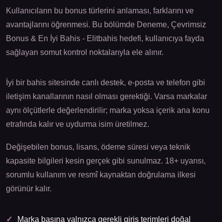
Kullanıcıların bu bonus türlerini anlaması, farklarını ve
avantajlarını öğrenmesi. Bu bölümde Deneme, Çevrimsiz
Bonus & En İyi Bahis - Elitbahis hedefi, kullanıcıya fayda
sağlayan somut kontrol noktalarıyla ele alınır.
İyi bir bahis sitesinde canlı destek, e-posta ve telefon gibi
iletişim kanallarının nasıl olması gerektiği. Varsa markalar
aynı ölçütlerle değerlendirilir; marka yoksa içerik ana konu
etrafında kalır ve uydurma isim üretilmez.
Değişebilen bonus, lisans, ödeme süresi veya teknik
kapasite bilgileri kesin gerçek gibi sunulmaz. 18+ uyarısı,
sorumlu kullanım ve resmî kaynaktan doğrulama ilkesi
görünür kalır.
Marka başına yalnızca gerekli giriş terimleri doğal