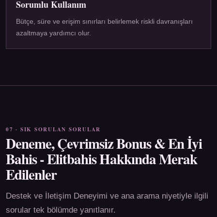
Sorumlu Kullanım
Bütçe, süre ve erişim sınırları belirlemek riskli davranışları
azaltmaya yardımcı olur.
07 · SIK SORULAN SORULAR
Deneme, Çevrimsiz Bonus & En İyi
Bahis - Elitbahis Hakkında Merak
Edilenler
Destek ve İletişim Deneyimi ve ana arama niyetiyle ilgili
sorular tek bölümde yanıtlanır.