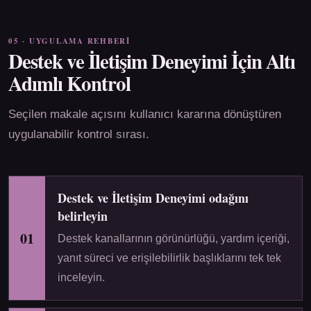
05 · UYGULAMA REHBERİ
Destek ve İletişim Deneyimi İçin Altı
Adımlı Kontrol
Seçilen makale açısını kullanıcı kararına dönüştüren
uygulanabilir kontrol sırası.
Destek ve İletişim Deneyimi odağını
belirleyin
01
Destek kanallarının görünürlüğü, yardım içeriği,
yanıt süreci ve erişilebilirlik başlıklarını tek tek
inceleyin.