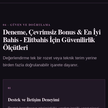
06 · GÜVEN VE DOĞRULAMA
Deneme, Çevrimsiz Bonus & En İyi
Bahis - Elitbahis İçin Güvenilirlik
Ölçütleri
Değerlendirme tek bir rozet veya teknik terim yerine
birden fazla doğrulanabilir işarete dayanır.
01
Destek ve İletişim Deneyimi