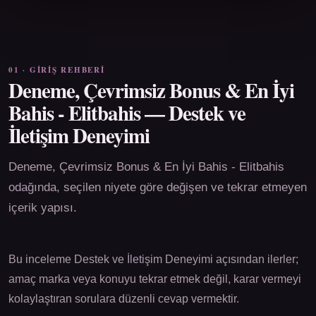
01 · GİRİŞ REHBERİ
Deneme, Çevrimsiz Bonus & En İyi
Bahis - Elitbahis — Destek ve
İletişim Deneyimi
Deneme, Çevrimsiz Bonus & En İyi Bahis - Elitbahis
odağında, seçilen niyete göre değişen ve tekrar etmeyen
içerik yapısı.
Bu inceleme Destek ve İletişim Deneyimi açısından ilerler;
amaç marka veya konuyu tekrar etmek değil, karar vermeyi
kolaylaştıran sorulara düzenli cevap vermektir.