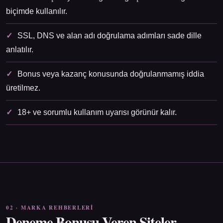
biçimde kullanılır.
SSL, DNS ve alan adı doğrulama adımları sade dille
anlatılır.
Bonus veya kazanç konusunda doğrulanmamış iddia
üretilmez.
18+ ve sorumlu kullanım uyarısı görünür kalır.
02 · MARKA REHBERLERİ
Deneme Bonusu Veren Siteler