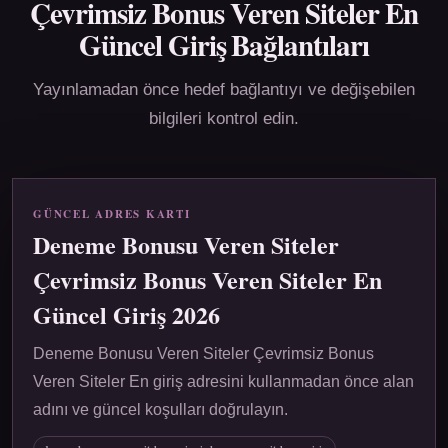
Çevrimsiz Bonus Veren Siteler En
Güncel Giriş Bağlantıları
Yayınlamadan önce hedef bağlantıyı ve değişebilen
bilgileri kontrol edin.
GÜNCEL ADRES KARTI
Deneme Bonusu Veren Siteler
Çevrimsiz Bonus Veren Siteler En
Güncel Giriş 2026
Deneme Bonusu Veren Siteler Çevrimsiz Bonus
Veren Siteler En giriş adresini kullanmadan önce alan
adını ve güncel koşulları doğrulayın.