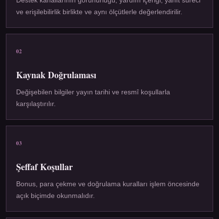
Destek kanallarının görünürlüğü, yardım içeriği, yanıt süreci
ve erişilebilirlik birlikte ve aynı ölçütlerle değerlendirilir.
02
Kaynak Doğrulaması
Değişebilen bilgiler yayın tarihi ve resmî koşullarla
karşılaştırılır.
03
Şeffaf Koşullar
Bonus, para çekme ve doğrulama kuralları işlem öncesinde
açık biçimde okunmalıdır.