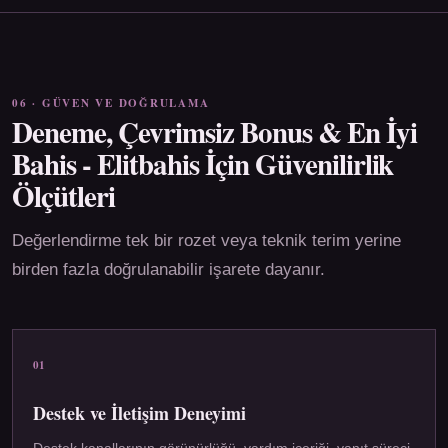
06 · GÜVEN VE DOĞRULAMA
Deneme, Çevrimsiz Bonus & En İyi
Bahis - Elitbahis İçin Güvenilirlik
Ölçütleri
Değerlendirme tek bir rozet veya teknik terim yerine
birden fazla doğrulanabilir işarete dayanır.
01
Destek ve İletişim Deneyimi