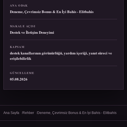
ANA ODAK
Deneme, Çevrimsiz Bonus & En İyi Bahis - Elitbahis
MAKALE AÇISI
Destek ve İletişim Deneyimi
KAPSAM
destek kanallarının görünürlüğü, yardım içeriği, yanıt süreci ve
erişilebilirlik
GÜNCELLEME
05.08.2026
Ana Sayfa
Rehber
Deneme, Çevrimsiz Bonus & En İyi Bahis - Elitbahis