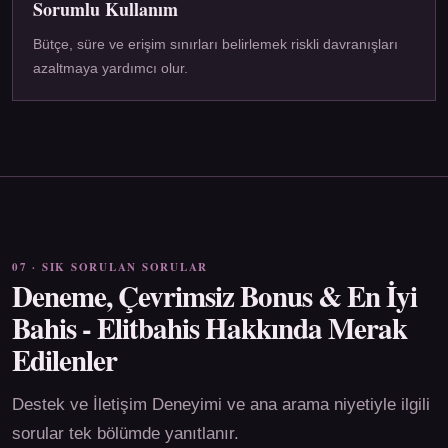
Sorumlu Kullanım
Bütçe, süre ve erişim sınırları belirlemek riskli davranışları
azaltmaya yardımcı olur.
07 · SIK SORULAN SORULAR
Deneme, Çevrimsiz Bonus & En İyi
Bahis - Elitbahis Hakkında Merak
Edilenler
Destek ve İletişim Deneyimi ve ana arama niyetiyle ilgili
sorular tek bölümde yanıtlanır.