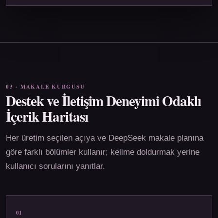
03 · MAKALE KURGUSU
Destek ve İletişim Deneyimi Odaklı
İçerik Haritası
Her üretim seçilen açıya ve DeepSeek makale planına
göre farklı bölümler kullanır; kelime doldurmak yerine
kullanıcı sorularını yanıtlar.
01