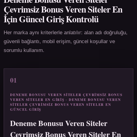
Çevrimsiz Bonus Veren Siteler En
İçin Güncel Giriş Kontrolü
Her marka aynı kriterlerle anlatılır: alan adı doğruluğu,
güvenli bağlantı, mobil erişim, güncel koşullar ve
sorumlu kullanım.
01
DENEME BONUSU VEREN SITELER ÇEVRIMSIZ BONUS
VEREN SITELER EN GIRIŞ · DENEME BONUSU VEREN
SITELER ÇEVRIMSIZ BONUS VEREN SITELER EN
GÜNCEL GIRIŞ
Deneme Bonusu Veren Siteler
Çevrimsiz Bonus Veren Siteler En