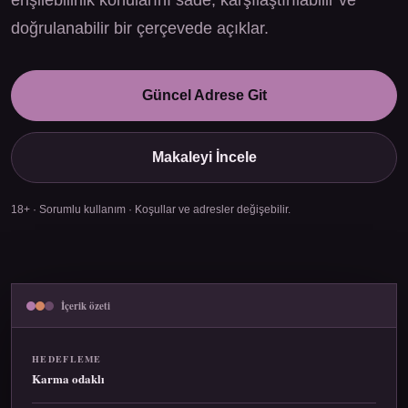
erişilebilirlik konularını sade, karşılaştırılabilir ve
doğrulanabilir bir çerçevede açıklar.
Güncel Adrese Git
Makaleyi İncele
18+ · Sorumlu kullanım · Koşullar ve adresler değişebilir.
İçerik özeti
HEDEFLEME
Karma odaklı