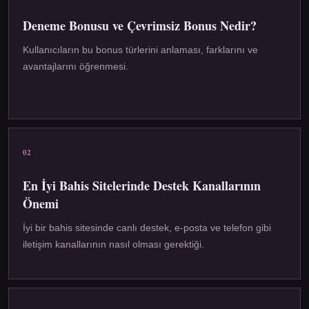
Deneme Bonusu ve Çevrimsiz Bonus Nedir?
Kullanıcıların bu bonus türlerini anlaması, farklarını ve
avantajlarını öğrenmesi.
02
En İyi Bahis Sitelerinde Destek Kanallarının
Önemi
İyi bir bahis sitesinde canlı destek, e-posta ve telefon gibi
iletişim kanallarının nasıl olması gerektiği.