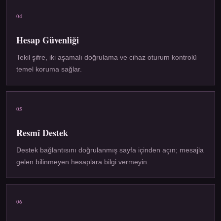
04
Hesap Güvenliği
Tekil şifre, iki aşamalı doğrulama ve cihaz oturum kontrolü
temel koruma sağlar.
05
Resmî Destek
Destek bağlantısını doğrulanmış sayfa içinden açın; mesajla
gelen bilinmeyen hesaplara bilgi vermeyin.
06