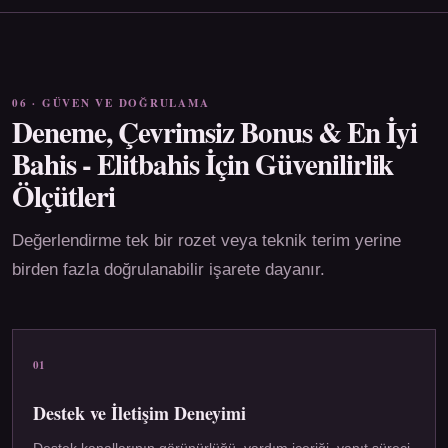
06 · GÜVEN VE DOĞRULAMA
Deneme, Çevrimsiz Bonus & En İyi
Bahis - Elitbahis İçin Güvenilirlik
Ölçütleri
Değerlendirme tek bir rozet veya teknik terim yerine
birden fazla doğrulanabilir işarete dayanır.
01
Destek ve İletişim Deneyimi