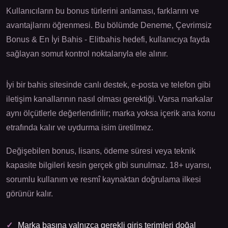
Kullanıcıların bu bonus türlerini anlaması, farklarını ve
avantajlarını öğrenmesi. Bu bölümde Deneme, Çevrimsiz
Bonus & En İyi Bahis - Elitbahis hedefi, kullanıcıya fayda
sağlayan somut kontrol noktalarıyla ele alınır.
İyi bir bahis sitesinde canlı destek, e-posta ve telefon gibi
iletişim kanallarının nasıl olması gerektiği. Varsa markalar
aynı ölçütlerle değerlendirilir; marka yoksa içerik ana konu
etrafında kalır ve uydurma isim üretilmez.
Değişebilen bonus, lisans, ödeme süresi veya teknik
kapasite bilgileri kesin gerçek gibi sunulmaz. 18+ uyarısı,
sorumlu kullanım ve resmî kaynaktan doğrulama ilkesi
görünür kalır.
Marka başına yalnızca gerekli giriş terimleri doğal