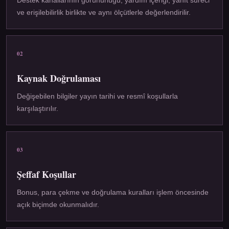
Destek kanallarının görünürlüğü, yardım içeriği, yanıt süreci
ve erişilebilirlik birlikte ve aynı ölçütlerle değerlendirilir.
02
Kaynak Doğrulaması
Değişebilen bilgiler yayın tarihi ve resmî koşullarla
karşılaştırılır.
03
Şeffaf Koşullar
Bonus, para çekme ve doğrulama kuralları işlem öncesinde
açık biçimde okunmalıdır.