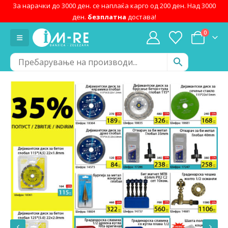
За нарачки до 3000 ден. се наплаќа карго од 200 ден. Над 3000
ден.
безплатна
достава!
0