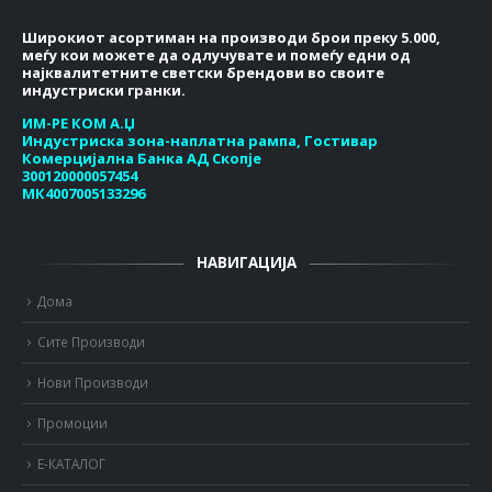
Широкиот асортиман на производи брои преку 5.000,
меѓу кои можете да одлучувате и помеѓу едни од
најквалитетните светски брендови во своите
индустриски гранки.
ИМ-РЕ КОМ А.Џ
Индустриска зона-наплатна рампа, Гостивар
Комерцијална Банка АД Скопје
300120000057454
МК4007005133296
НАВИГАЦИЈА
Дома
Сите Производи
Нови Производи
Промоции
Е-КАТАЛОГ